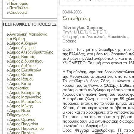
Πολιτισμός
Περιβάλλον
03-04-2006
Οικονομία
Σαμοθράκη
ΓΕΩΓΡΑΦΙΚΕΣ ΤΟΠΟΘΕΣΙΕΣ
Πάντσογλου Χρήστος
Πηγή: Ι.Π.Ε.Τ./Κ.Ε.Τ.Ε.Π.
Ανατολική Μακεδονία
© Περιφέρεια Ανατολικής Μακεδονίας -
και Θράκη
Θράκης
Δήμος Αβδήρων
Δήμος Αιγείρου
ΘΕΣΗ: Το νησί της Σαμοθράκης, που β
Δήμος Αλεξανδρούπολης
της Ελλάδας, στο μέσο του Θρακικού πελ
Δήμος Βύσσας
το λιμάνι της Αλεξανδρούπολης και αποτ
Δήμος Διδυμοτείχου
ΥΨΟΜΕΤΡΟ: Το υψόμετρο φτάνει τα 1611
Δήμος Δοξάτου
Δήμος Ελευθερών
Η Σαμοθράκη, νησί του βορειοανατολικού
Δήμος Θάσου
της Μεσογείου, αποτελεί ένα από τα σπ
Δήμος Ιάσμου
Το επιβλητικό όρος Σάος, υψώνεται
Δήμος Κάτω
κορυφή του το Φεγγάρι (1611μ.). Βαθιές 
Νευροκοπίου
απότομο αυτό ανάγλυφο ομαλοποιείται κ
Δήμος Κεραμωτής
λόφους στην πεδινή ζώνη που πολλές φ
Δήμος Μαρωνείας
Η παράκτια ζώνη με περίμετρο 59 χιλιο
Δήμος Μεταξάδων
παραλίες εκτός από το νότιο τμήμα, μ
Δήμος Μύκης
Κήπου, όπου κυριαρχούν οι άβατοι πανύ
Δήμος Νέου
μικρές και περιορισμένες στο νοτιοανατο
Σιδηροχωρίου
Τα τοπία που συναντούμε στη βόρεια
Δήμος Ορεινού
παρουσιάζουν μια εντυπωσιακή διαφορά, 
Δήμος Παγγαίου
μοναδική οικολογική αξία.
Δήμος Παρανεστίου
Όρος Φεγγάρι Σαμοθράκης. Η περιοχ
Δήμος Πιερέων