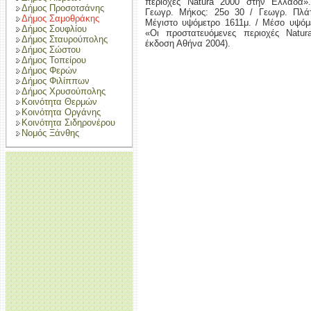
περιοχές Natura 2000 στην Ελλάδα»
Δήμος Προσοτσάνης
Γεωγρ. Μήκος: 25ο 30 / Γεωγρ. Πλάτ
Δήμος Σαμοθράκης
Μέγιστο υψόμετρο 1611μ. / Μέσο υψόμετ
Δήμος Σουφλίου
«Οι προστατευόμενες περιοχές Natu
Δήμος Σταυρούπολης
έκδοση Αθήνα 2004).
Δήμος Σώστου
Δήμος Τοπείρου
Δήμος Φερών
Δήμος Φιλίππων
Δήμος Χρυσούπολης
Κοινότητα Θερμών
Κοινότητα Οργάνης
Κοινότητα Σιδηρονέρου
Νομός Ξάνθης