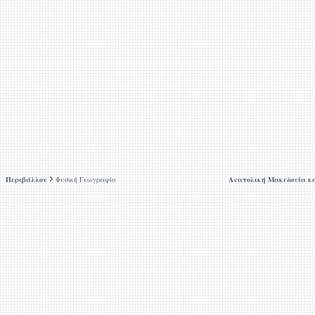
Περιβάλλον
Φυσική Γεωγραφία
Ανατολική Μακεδονία κ