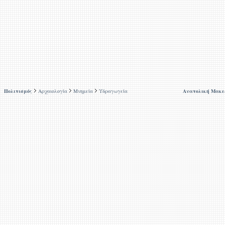
Πολιτισμός
Αρχαιολογία
Μνημεία
Υδραγωγεία
Ανατολική Μακε