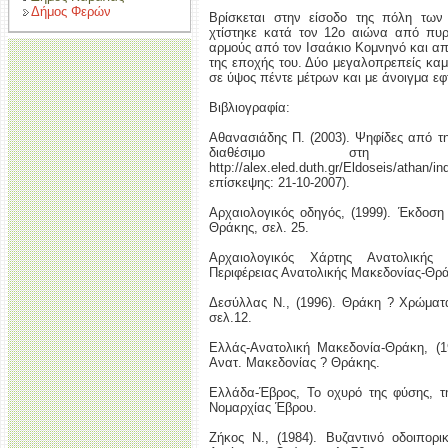
Δήμος Φερών
Βρίσκεται στην είσοδο της πόλη των
χτίστηκε κατά τον 12ο αιώνα από πυρό
αρμούς από τον Ισαάκιο Κομνηνό και απο
της εποχής του. Δύο μεγαλοπρεπείς κα
σε ύψος πέντε μέτρων και με άνοιγμα εφ
Βιβλιογραφία:
Αθανασιάδης Π. (2003). Ψηφίδες από τ
διαθέσιμο στη διαδ
http://alex.eled.duth.gr/Eldoseis/ath
επίσκεψης: 21-10-2007).
Αρχαιολογικός οδηγός, (1999). Έκδοση
Θράκης, σελ. 25.
Αρχαιολογικός Χάρτης Ανατολική
Περιφέρειας Ανατολικής Μακεδονίας-Θρά
Δεσύλλας Ν., (1996). Θράκη ? Χρώματ
σελ.12.
Ελλάς-Ανατολική Μακεδονία-Θράκη, (19
Ανατ. Μακεδονίας ? Θράκης.
Ελλάδα-Έβρος, Το οχυρό της φύσης, τ
Νομαρχίας Έβρου.
Ζήκος Ν., (1984). Βυζαντινό οδοιπορ