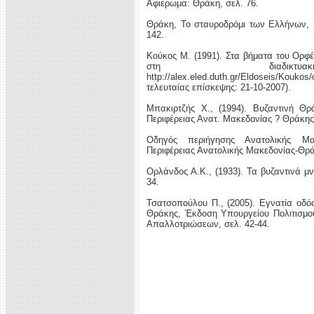
Αφιέρωμα: Θράκη, σελ. 76.
Θράκη, Το σταυροδρόμι των Ελλήνων, (
142.
Κούκος Μ. (1991). Στα βήματα του Ορφέ
στη διαδικτυα
http://alex.eled.duth.gr/Eldoseis/Ko
τελευταίας επίσκεψης: 21-10-2007).
Μπακιρτζής Χ., (1994). Βυζαντινή Θρ
Περιφέρειας Ανατ. Μακεδονίας ? Θράκης,
Οδηγός περιήγησης Ανατολικής Μακ
Περιφέρειας Ανατολικής Μακεδονίας-Θρά
Ορλάνδος Α.Κ., (1933). Τα βυζαντινά μν
34.
Τσατσοπούλου Π., (2005). Εγνατία οδός
Θράκης, Έκδοση Υπουργείου Πολιτισμο
Απαλλοτριώσεων, σελ. 42-44.