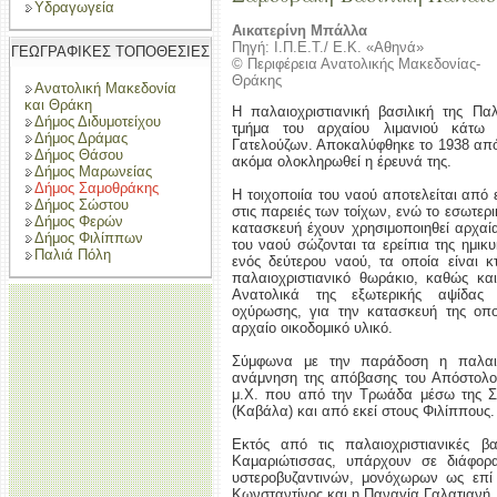
Υδραγωγεία
Αικατερίνη Μπάλλα
Πηγή: Ι.Π.Ε.Τ./ Ε.Κ. «Αθηνά»
ΓΕΩΓΡΑΦΙΚΕΣ ΤΟΠΟΘΕΣΙΕΣ
© Περιφέρεια Ανατολικής Μακεδονίας-
Θράκης
Ανατολική Μακεδονία
και Θράκη
Η παλαιοχριστιανική βασιλική της Πα
Δήμος Διδυμοτείχου
τμήμα του αρχαίου λιμανιού κάτω
Δήμος Δράμας
Γατελούζων. Αποκαλύφθηκε το 1938 από 
Δήμος Θάσου
ακόμα ολοκληρωθεί η έρευνά της.
Δήμος Μαρωνείας
Δήμος Σαμοθράκης
Η τοιχοποιία του ναού αποτελείται από
Δήμος Σώστου
στις παρειές των τοίχων, ενώ το εσωτερι
Δήμος Φερών
κατασκευή έχουν χρησιμοποιηθεί αρχαία
Δήμος Φιλίππων
του ναού σώζονται τα ερείπια της ημικυ
Παλιά Πόλη
ενός δεύτερου ναού, τα οποία είναι 
παλαιοχριστιανικό θωράκιο, καθώς κα
Ανατολικά της εξωτερικής αψίδας 
οχύρωσης, για την κατασκευή της οπο
αρχαίο οικοδομικό υλικό.
Σύμφωνα με την παράδοση η παλαιοχ
ανάμνηση της απόβασης του Απόστολο
μ.Χ. που από την Τρωάδα μέσω της Σ
(Καβάλα) και από εκεί στους Φιλίππους.
Εκτός από τις παλαιοχριστιανικές β
Καμαριώτισσας, υπάρχουν σε διάφορα
υστεροβυζαντινών, μονόχωρων ως επί
Κωνσταντίνος και η Παναγία Γαλατιανή.