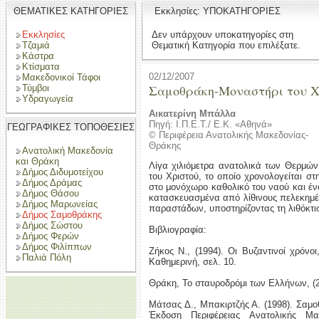
ΘΕΜΑΤΙΚΕΣ ΚΑΤΗΓΟΡΙΕΣ
Εκκλησίες: ΥΠΟΚΑΤΗΓΟΡΙΕΣ
Εκκλησίες
Δεν υπάρχουν υποκατηγορίες στη
Τζαμιά
Θεματική Κατηγορία που επιλέξατε.
Κάστρα
Κτίσματα
02/12/2007
Μακεδονικοί Τάφοι
Σαμοθράκη-Μοναστήρι του Χ
Τύμβοι
Υδραγωγεία
Αικατερίνη Μπάλλα
Πηγή: Ι.Π.Ε.Τ./ Ε.Κ. «Αθηνά»
ΓΕΩΓΡΑΦΙΚΕΣ ΤΟΠΟΘΕΣΙΕΣ
© Περιφέρεια Ανατολικής Μακεδονίας-
Θράκης
Ανατολική Μακεδονία
και Θράκη
Λίγα χιλιόμετρα ανατολικά των Θερμών 
Δήμος Διδυμοτείχου
του Χριστού, το οποίο χρονολογείται στ
Δήμος Δράμας
στο μονόχωρο καθολικό του ναού και έν
Δήμος Θάσου
κατασκευασμένα από λίθινους πελεκημέ
Δήμος Μαρωνείας
παραστάδων, υποστηρίζοντας τη λιθόκτι
Δήμος Σαμοθράκης
Δήμος Σώστου
Βιβλιογραφία:
Δήμος Φερών
Δήμος Φιλίππων
Ζήκος Ν., (1994). Οι Βυζαντινοί χρόνο
Παλιά Πόλη
Καθημερινή, σελ. 10.
Θράκη, Το σταυροδρόμι των Ελλήνων, (2
Μάτσας Δ., Μπακιρτζής Α. (1998). Σαμο
Έκδοση Περιφέρειας Ανατολικής Μ