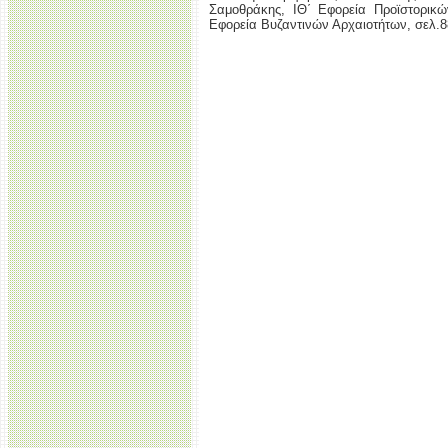
Σαμοθράκης, ΙΘ΄ Εφορεία Προϊστορικ
Εφορεία Βυζαντινών Αρχαιοτήτων, σελ.8