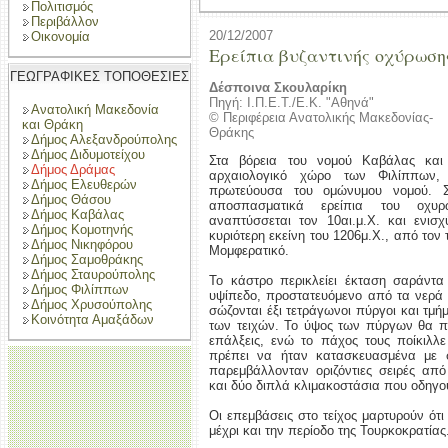
Πολιτισμός
Περιβάλλον
20/12/2007
Οικονομία
Ερείπια βυζαντινής οχύρωση
ΓΕΩΓΡΑΦΙΚΕΣ ΤΟΠΟΘΕΣΙΕΣ
Δέσποινα Σκουλαρίκη
Πηγή: Ι.Π.Ε.Τ./Ε.Κ. "Αθηνά"
Ανατολική Μακεδονία
© Περιφέρεια Ανατολικής Μακεδονίας-
και Θράκη
Θράκης
Δήμος Αλεξανδρούπολης
Δήμος Διδυμοτείχου
Στα βόρεια του νομού Καβάλας κα
Δήμος Δράμας
αρχαιολογικό χώρο των Φιλίππων,
Δήμος Ελευθερών
πρωτεύουσα του ομώνυμου νομού. Στ
Δήμος Θάσου
αποσπασματικά ερείπια του οχυρ
Δήμος Καβάλας
αναπτύσσεται τον 10αι.μ.Χ. και ενισ
Δήμος Κομοτηνής
κυριότερη εκείνη του 1206μ.Χ., από τον 
Δήμος Νικηφόρου
Μομφερατικό.
Δήμος Σαμοθράκης
Δήμος Σταυρούπολης
Το κάστρο περικλείει έκταση σαράντα
Δήμος Φιλίππων
υψίπεδο, προστατευόμενο από τα νερά τ
Δήμος Χρυσούπολης
σώζονται έξι τετράγωνοι πύργοι και τμ
Κοινότητα Αμαξάδων
των τειχών. Το ύψος των πύργων θα πρέ
επάλξεις, ενώ το πάχος τους ποίκιλλ
πρέπει να ήταν κατασκευασμένα με σ
παρεμβάλλονταν οριζόντιες σειρές απ
και δύο διπλά κλιμακοστάσια που οδηγο
Οι επεμβάσεις στο τείχος μαρτυρούν ότι
μέχρι και την περίοδο της Τουρκοκρατίας