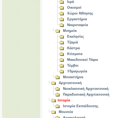
Ιερά
Οικισμοί
Χώροι Άθλησης
Εργαστήρια
Νεκροταφεία
Μνημεία
Εκκλησίες
Τζαμιά
Κάστρα
Κτίσματα
Μακεδονικοί Τάφοι
Τύμβοι
Υδραγωγεία
Μοναστήρια
Αρχιτεκτονική
Νεοκλασσική Αρχιτεκτονική
Παραδοσιακή Αρχιτεκτονική
Ιστορία
Ιστορία Εκπαίδευσης
Μουσεία
Αρχαιολογικά