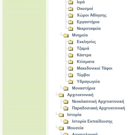
Ιερά
Οικισμοί
Χώροι Άθλησης
Εργαστήρια
Νεκροταφεία
Μνημεία
Εκκλησίες
Τζαμιά
Κάστρα
Κτίσματα
Μακεδονικοί Τάφοι
Τύμβοι
Υδραγωγεία
Μοναστήρια
Αρχιτεκτονική
Νεοκλασσική Αρχιτεκτονική
Παραδοσιακή Αρχιτεκτονική
Ιστορία
Ιστορία Εκπαίδευσης
Μουσεία
Αρχαιολογικά