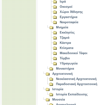
Ιερά
Οικισμοί
Χώροι Άθλησης
Εργαστήρια
Νεκροταφεία
Μνημεία
Εκκλησίες
Τζαμιά
Κάστρα
Κτίσματα
Μακεδονικοί Τάφοι
Τύμβοι
Υδραγωγεία
Μοναστήρια
Αρχιτεκτονική
Νεοκλασσική Αρχιτεκτονική
Παραδοσιακή Αρχιτεκτονική
Ιστορία
Ιστορία Εκπαίδευσης
Μουσεία
Αρχαιολογικά