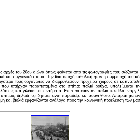
 αρχές του 20ου αιώνα όπως φαίνεται από τις φωτογραφίες που σώζονται 
ικά και συγγενικά σπίτια. Την ίδια εποχή καθολική ήταν η συμμετοχή του κ
ργότερα τους οργανωτές να διαρρυθμίσουν πρόχειρα χώρους σε καπναποθ
σα που υπήρχαν παραπεταμένα στα σπίτια: παλιά ρούχα, υπολείμματα της
αλάσκες και γιλέκα με κεντήματα. Επιστρατεύονταν παλιά καπέλα, ναργι
ιτιού, δηλαδή ο,τιδήποτε είναι παράδοξο και ασυνήθιστο. Απαραίτητα είνα
μη και βιολιά εμφανίζονται ανάλογα προς την κοινωνική προέλευση των μ