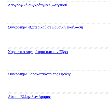
Λαογραφικό συγκρότημα εξωτερικού
Συγκρότημα εξωτερικού σε μουσική εκδήλωση
Χορευτικό συγκρότημα από τον Έβρο
Συγκρότημα Σαρακατσάνων της Θράκης
Λύκειο Ελληνίδων Δράμας