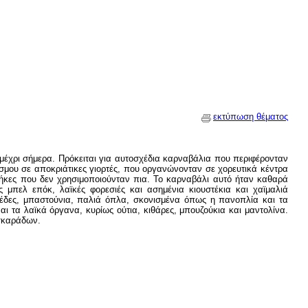
εκτύπωση θέματος
μέχρι σήμερα. Πρόκειται για αυτοσχέδια καρναβάλια που περιφέρονταν
όσμου σε αποκριάτικες γιορτές, που οργανώνονταν σε χορευτικά κέντρα
ήκες που δεν χρησιμοποιούνταν πια. Το καρναβάλι αυτό ήταν καθαρά
 μπελ επόκ, λαϊκές φορεσιές και ασημένια κιουστέκια και χαϊμαλιά
λέδες, μπαστούνια, παλιά όπλα, σκονισμένα όπως η πανοπλία και τα
ι τα λαϊκά όργανα, κυρίως ούτια, κιθάρες, μπουζούκια και μαντολίνα.
ασκαράδων.