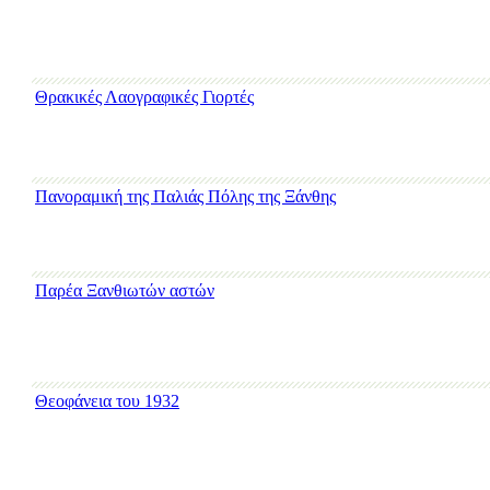
Θρακικές Λαογραφικές Γιορτές
Πανοραμική της Παλιάς Πόλης της Ξάνθης
Παρέα Ξανθιωτών αστών
Θεοφάνεια του 1932