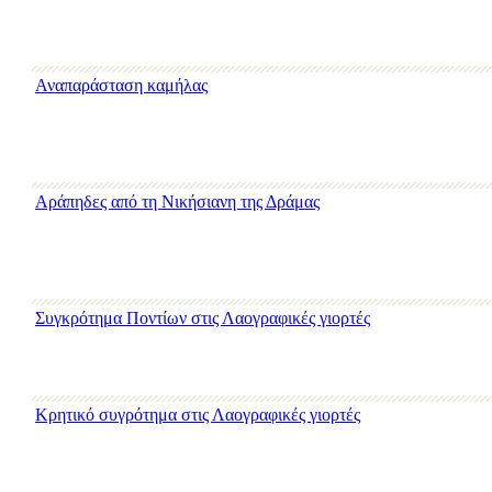
Αναπαράσταση καμήλας
Αράπηδες από τη Νικήσιανη της Δράμας
Συγκρότημα Ποντίων στις Λαογραφικές γιορτές
Κρητικό συγρότημα στις Λαογραφικές γιορτές