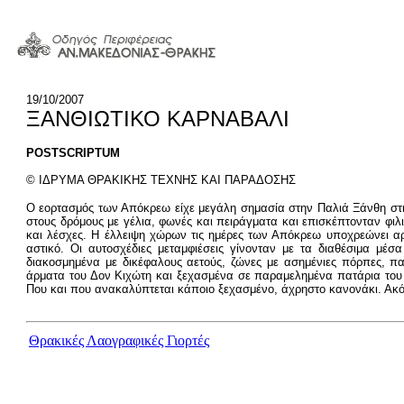
19/10/2007
ΞΑΝΘΙΩΤΙΚΟ ΚΑΡΝΑΒΑΛΙ
POSTSCRIPTUM
© ΙΔΡΥΜΑ ΘΡΑΚΙΚΗΣ ΤΕΧΝΗΣ ΚΑΙ ΠΑΡΑΔΟΣΗΣ
Ο εορτασμός των Απόκρεω είχε μεγάλη σημασία στην Παλιά Ξάνθη στις
στους δρόμους με γέλια, φωνές και πειράγματα και επισκέπτονταν φιλ
και λέσχες. Η έλλειψη χώρων τις ημέρες των Απόκρεω υποχρεώνει α
αστικό. Οι αυτοσχέδιες μεταμφιέσεις γίνονταν με τα διαθέσιμα μέ
διακοσμημένα με δικέφαλους αετούς, ζώνες με ασημένιες πόρπες, π
άρματα του Δον Κιχώτη και ξεχασμένα σε παραμελημένα πατάρια του σπ
Που και που ανακαλύπτεται κάποιο ξεχασμένο, άχρηστο κανονάκι. Ακό
Θρακικές Λαογραφικές Γιορτές