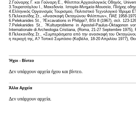
2.Γούναρης Γ. και Γούναρη Ε., Φίλιπποι:Αρχαιολογικός Οδηγός, Univers
3.Τουρατσόγλου Ι., Μακεδονία. Ιστορία-Μνημεία-Μουσεία, Πλήρης οδηγό
4.Ελληνικός Οργανισμός Τουρισμού, Πολιτιστικό Τεχνολογικό Ίδρυμα 
5.Πελεκανίδης Στ., «Ανασκαφή Οκταγώνου Φιλίππων», ΠΑΕ 1958-197
6.Pelekanides St., ?Excavations in Philippi?, BSt 8 (1967), σελ. 123-12
7.Pelekanides St., ?Kulturprobleme in Apostel-Paulus-Oktagonon v
Internationale di Archeologia Cristiana, (Roma, 21-27 Septembre 1975), 
8.Πελεκανίδης Στ., «Συμπεράσματα από την ανασκαφή του Οκταγώνου 
η περιοχή της, Α? Τοπικό Συμπόσιο (Καβάλα, 18-20 Απριλίου 1977), Θε
Ήχοι - Βίντεο
Δεν υπάρχουν αρχεία ήχου και βίντεο.
Άλλα Αρχεία
Δεν υπάρχουν αρχεία.