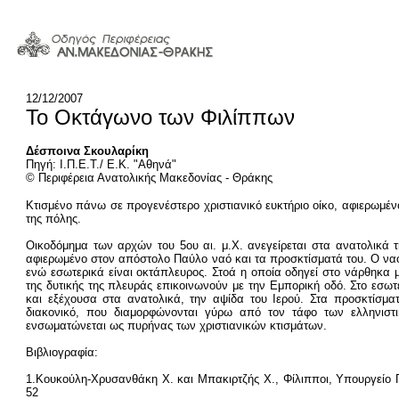
12/12/2007
Το Οκτάγωνο των Φιλίππων
Δέσποινα Σκουλαρίκη
Πηγή: Ι.Π.Ε.Τ./ Ε.Κ. "Αθηνά"
© Περιφέρεια Ανατολικής Μακεδονίας - Θράκης
Κτισμένο πάνω σε προγενέστερο χριστιανικό ευκτήριο οίκο, αφιερωμέ
της πόλης.
Οικοδόμημα των αρχών του 5ου αι. μ.Χ. ανεγείρεται στα ανατολικά
αφιερωμένο στον απόστολο Παύλο ναό και τα προσκτίσματά του. Ο ναός, 
ενώ εσωτερικά είναι οκτάπλευρος. Στοά η οποία οδηγεί στο νάρθηκα 
της δυτικής της πλευράς επικοινωνούν με την Εμπορική οδό. Στο εσωτε
και εξέχουσα στα ανατολικά, την αψίδα του Ιερού. Στα προσκτίσματ
διακονικό, που διαμορφώνονται γύρω από τον τάφο των ελληνιστι
ενσωματώνεται ως πυρήνας των χριστιανικών κτισμάτων.
Βιβλιογραφία:
1.Κουκούλη-Χρυσανθάκη Χ. και Μπακιρτζής Χ., Φίλιπποι, Υπουργείο 
52