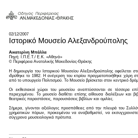
02/12/2007
Ιστορικό Μουσείο Αλεξανδρούπολης
Αικατερίνη Μπάλλα
Πηγή: Ι.Π.Ε.Τ./ Ε.Κ. «Αθηνά»
© Περιφέρεια Ανατολικής Μακεδονίας-Θράκης
Η δημιουργία του Ιστορικού Μουσείου Αλεξανδρούπολης οφείλεται στ
ιδρύθηκε το 1982. Η ανέγερση του κτιρίου πραγματοποιήθηκε χάρη 
από το υπουργείο Πολιτισμού. Το Μουσείο βρίσκεται στον κεντρικό δρόμ
Οι εκθεσιακοί χώροι του μουσείου αναπτύσσονται σε τέσσερα επίπε
περιεχομένου. Το μουσείο διαθέτει επίσης αίθουσα διαλέξεων και βι
θεατρικές παραστάσεις, παρουσιάσεις βιβλίων και ομιλίες.
Σήμερα, γίνονται αξιόλογες προσπάθειες από την πλευρά του Συλλό
χρηματικών πόρων, προκειμένου να αναβαθμιστεί, να εκσυγχρονιστεί
σύγχρονα μουσειολογικά πρότυπα.