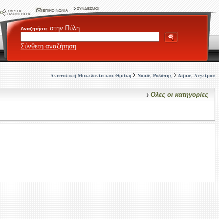
στην Πύλη
Αναζητήστε
Σύνθετη αναζήτηση
Ανατολική Μακεδονία και Θράκη
Νομός Ροδόπης
Δήμος Αιγείρου
Ολες οι κατηγορίες