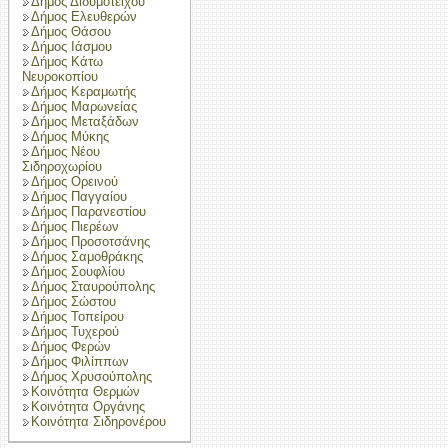
Δήμος Διδυμοτείχου
Δήμος Ελευθερών
Δήμος Θάσου
Δήμος Ιάσμου
Δήμος Κάτω
Νευροκοπίου
Δήμος Κεραμωτής
Δήμος Μαρωνείας
Δήμος Μεταξάδων
Δήμος Μύκης
Δήμος Νέου
Σιδηροχωρίου
Δήμος Ορεινού
Δήμος Παγγαίου
Δήμος Παρανεστίου
Δήμος Πιερέων
Δήμος Προσοτσάνης
Δήμος Σαμοθράκης
Δήμος Σουφλίου
Δήμος Σταυρούπολης
Δήμος Σώστου
Δήμος Τοπείρου
Δήμος Τυχερού
Δήμος Φερών
Δήμος Φιλίππων
Δήμος Χρυσούπολης
Κοινότητα Θερμών
Κοινότητα Οργάνης
Κοινότητα Σιδηρονέρου