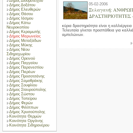
Δήμος Διδυμοτείχου
05-02-2006
Δήμος Δοξάτου
Ξυλαγανή: ΑΝΘΡΩ
Δήμος Ελευθερών
Δήμος Θάσου
ΔΡΑΣΤΗΡΙΟΤΗΤΕΣ -
Δήμος Ιάσμου
Δήμος Κάτω
κύρια δραστηριότητα είναι η καλλιέργει
Νευροκοπίου
Τελευταία γίνεται προσπάθεια για καλλι
Δήμος Κεραμωτής
αμπελώνων.
Δήμος Μαρωνείας
Δήμος Μεταξάδων
Δήμος Μύκης
Δήμος Νέου
Σιδηροχωρίου
Δήμος Ορεινού
Δήμος Παγγαίου
Δήμος Παρανεστίου
Δήμος Πιερέων
Δήμος Προσοτσάνης
Δήμος Σαμοθράκης
Δήμος Σουφλίου
Δήμος Σταυρούπολης
Δήμος Σώστου
Δήμος Τοπείρου
Δήμος Φερών
Δήμος Φιλίππων
Δήμος Χρυσούπολης
Κοινότητα Θερμών
Κοινότητα Οργάνης
Κοινότητα Σιδηρονέρου