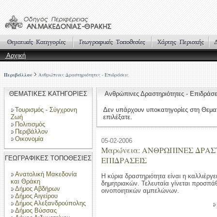
Αρχική
Περιβάλλον
Ανθρώπινες Δραστηριότητες - Επιδράσεις
ΘΕΜΑΤΙΚΕΣ ΚΑΤΗΓΟΡΙΕΣ
Ανθρώπινες Δραστηριότητες - Επιδρά
Τουρισμός - Σύγχρονη
Δεν υπάρχουν υποκατηγορίες στη Θεμα
Ζωή
επιλέξατε.
Πολιτισμός
Περιβάλλον
Οικονομία
05-02-2006
Μαρώνεια: ΑΝΘΡΩΠΙΝΕΣ ΔΡΑΣ
ΓΕΩΓΡΑΦΙΚΕΣ ΤΟΠΟΘΕΣΙΕΣ
ΕΠΙΔΡΑΣΕΙΣ
Ανατολική Μακεδονία
Η κύρια δραστηριότητα είναι η καλλιέργε
και Θράκη
δημητριακών. Τελευταία γίνεται προσπάθ
Δήμος Αβδήρων
οινοποιητικών αμπελώνων.
Δήμος Αιγείρου
Δήμος Αλεξανδρούπολης
Δήμος Βύσσας