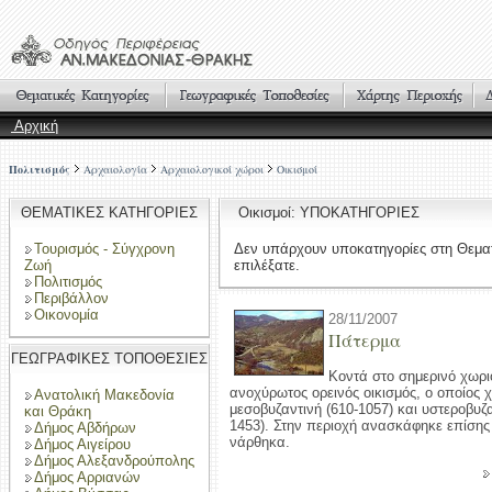
Αρχική
Πολιτισμός
Αρχαιολογία
Αρχαιολογικοί χώροι
Οικισμοί
ΘΕΜΑΤΙΚΕΣ ΚΑΤΗΓΟΡΙΕΣ
Οικισμοί: ΥΠΟΚΑΤΗΓΟΡΙΕΣ
Τουρισμός - Σύγχρονη
Δεν υπάρχουν υποκατηγορίες στη Θεμα
Ζωή
επιλέξατε.
Πολιτισμός
Περιβάλλον
Οικονομία
28/11/2007
Πάτερμα
ΓΕΩΓΡΑΦΙΚΕΣ ΤΟΠΟΘΕΣΙΕΣ
Κοντά στο σημερινό χωρι
ανοχύρωτος ορεινός οικισμός, ο οποίος χ
Ανατολική Μακεδονία
μεσοβυζαντινή (610-1057) και υστεροβυζα
και Θράκη
1453). Στην περιοχή ανασκάφηκε επίσης
Δήμος Αβδήρων
νάρθηκα.
Δήμος Αιγείρου
Δήμος Αλεξανδρούπολης
Δήμος Αρριανών