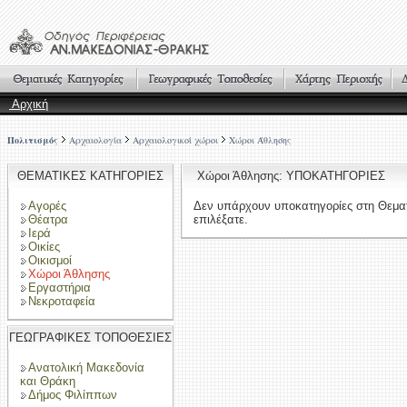
Αρχική
Πολιτισμός
Αρχαιολογία
Αρχαιολογικοί χώροι
Χώροι Άθλησης
ΘΕΜΑΤΙΚΕΣ ΚΑΤΗΓΟΡΙΕΣ
Χώροι Άθλησης: ΥΠΟΚΑΤΗΓΟΡΙΕΣ
Αγορές
Δεν υπάρχουν υποκατηγορίες στη Θεμα
Θέατρα
επιλέξατε.
Ιερά
Οικίες
Οικισμοί
Χώροι Άθλησης
Εργαστήρια
Νεκροταφεία
ΓΕΩΓΡΑΦΙΚΕΣ ΤΟΠΟΘΕΣΙΕΣ
Ανατολική Μακεδονία
και Θράκη
Δήμος Φιλίππων