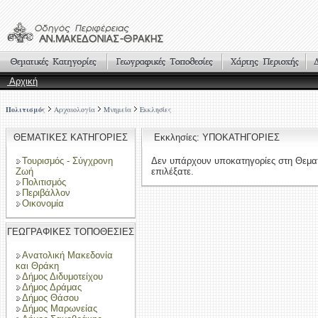
Αρχική
Πολιτισμός
Αρχαιολογία
Μνημεία
Εκκλησίες
ΘΕΜΑΤΙΚΕΣ ΚΑΤΗΓΟΡΙΕΣ
Εκκλησίες: ΥΠΟΚΑΤΗΓΟΡΙΕΣ
Τουρισμός - Σύγχρονη
Δεν υπάρχουν υποκατηγορίες στη Θεμα
Ζωή
επιλέξατε.
Πολιτισμός
Περιβάλλον
Οικονομία
ΓΕΩΓΡΑΦΙΚΕΣ ΤΟΠΟΘΕΣΙΕΣ
Ανατολική Μακεδονία
και Θράκη
Δήμος Διδυμοτείχου
Δήμος Δράμας
Δήμος Θάσου
Δήμος Μαρωνείας