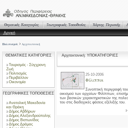
Αρχική
Πολιτισμός
Αρχιτεκτονική
ΘΕΜΑΤΙΚΕΣ ΚΑΤΗΓΟΡΙΕΣ
Αρχιτεκτονική: ΥΠΟΚΑΤΗΓΟΡΙΕΣ
Τουρισμός - Σύγχρονη
Ζωή
Πολιτισμός
25-10-2006
Περιβάλλον
Φίλιπποι
Οικονομία
Συνοπτική περιγραφή το
ΓΕΩΓΡΑΦΙΚΕΣ ΤΟΠΟΘΕΣΙΕΣ
οικισμού των αρχαίων Φιλίππων, επισή
των βασικών χαρακτηριστικών της πολεο
του στις διαδοχικές φάσεις εξέλιξής του.
Ανατολική Μακεδονία
και Θράκη
Δήμος Αβδήρων
Δήμος Αλεξανδρούπολης
Δήμος Βιστωνίδος
Δήμος Δράμας