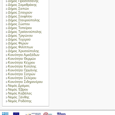
Δήμος Προσοτσάνης
Δήμος Σαμοθράκης
Δήμος Σαπών
Δήμος Σιταγρών
Δήμος Σουφλίου
Δήμος Σταυρούπολης
Δήμος Σώστου
Δήμος Τοπείρου
Δήμος Τραϊανούπολης
Δήμος Τριγώνου
Δήμος Τυχερού
Δήμος Φερών
Δήμος Φιλίππων
Δήμος Χρυσούπολης
Κοινότητα Αμαξάδων
Κοινότητα Θερμών
Κοινότητα Κέχρου
Κοινότητα Κοτύλης
Κοινότητα Οργάνης
Κοινότητα Σατρών
Κοινότητα Σελέρου
Κοινότητα Σιδηρονέρου
Νομός Δράμας
Νομός Έβρου
Νομός Καβάλας
Νομός Ξάνθης
Νομός Ροδόπης