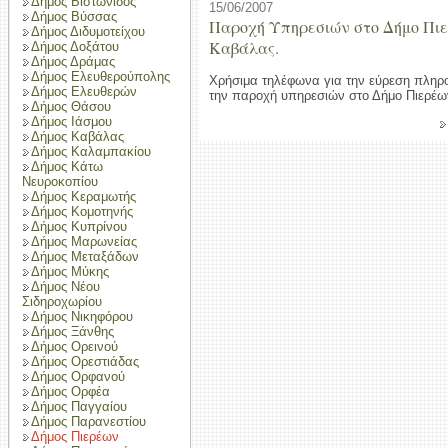
Δήμος Βιστωνίδος
15/06/2007
Δήμος Βύσσας
Παροχή Υπηρεσιών στο Δήμο Πι
Δήμος Διδυμοτείχου
Καβάλας.
Δήμος Δοξάτου
Δήμος Δράμας
Δήμος Ελευθερούπολης
Χρήσιμα τηλέφωνα για την εύρεση πληρ
Δήμος Ελευθερών
την παροχή υπηρεσιών στο Δήμο Πιερέ
Δήμος Θάσου
Δήμος Ιάσμου
Δήμος Καβάλας
Δήμος Καλαμπακίου
Δήμος Κάτω
Νευροκοπίου
Δήμος Κεραμωτής
Δήμος Κομοτηνής
Δήμος Κυπρίνου
Δήμος Μαρωνείας
Δήμος Μεταξάδων
Δήμος Μύκης
Δήμος Νέου
Σιδηροχωρίου
Δήμος Νικηφόρου
Δήμος Ξάνθης
Δήμος Ορεινού
Δήμος Ορεστιάδας
Δήμος Ορφανού
Δήμος Ορφέα
Δήμος Παγγαίου
Δήμος Παρανεστίου
Δήμος Πιερέων