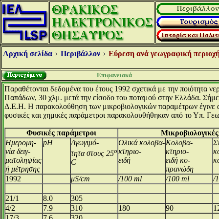
Αρχική σελίδα
Περιβάλλον
Εύρεση ανά γεωγραφική περιοχή
Επιφανειακά
Παραθέτονται δεδομένα του έτους 1992 σχετικά με την ποιότητα ν
Παπάδων, 30 χλμ. μετά την είσοδο του ποταμού στην Ελλάδα. Σήμε
Δ.Ε.Η. Η παρακολούθηση των μικροβιολογικών παραμέτρων έγινε α
φυσικές και χημικές παράμετροι παρακολουθήθηκαν από το Υπ. Γεω
Φυσικές παράμετροι
Μικροβιολογικές
Ημερομη-
pH
Αγωγιμό-
Ολικά κολοβα-
Κολοβα-
Σ
νία δειγ-
ο
κτηριο-
κτηριο-
κ
τητα στους 25
ματοληψίας
ειδή
ειδή κο-
κ
C
ή μέτρησης
πρανώδη
1992
μS/cm
/100 ml
/100 ml
/
21/1
8.0
305
4/2
7.9
310
180
90
1
17/3
7.6
320