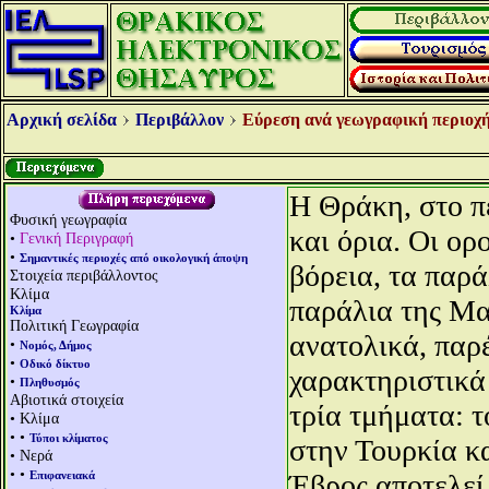
Αρχική σελίδα
Περιβάλλον
Εύρεση ανά γεωγραφική περιοχή
Η Θράκη, στο π
Φυσική γεωγραφία
και όρια. Οι ορ
•
Γενική Περιγραφή
•
Σημαντικές περιοχές από οικολογική άποψη
βόρεια, τα παρά
Στοιχεία περιβάλλοντος
Κλίμα
παράλια της Μ
Κλίμα
Πολιτική Γεωγραφία
ανατολικά, παρ
•
Νομός, Δήμος
•
Οδικό δίκτυο
χαρακτηριστικά
•
Πληθυσμός
Αβιοτικά στοιχεία
τρία τμήματα: τ
• Κλίμα
• •
Τύποι κλίματος
στην Τουρκία κ
• Νερά
• •
Επιφανειακά
Έβρος αποτελεί