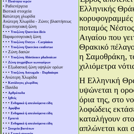
• •
Ποιότητα νερών
• Ραδιενέργεια
Ελληνικής Θράκ
Βιοτικά στοιχεία
κορυφογραμμές 
Κατώτερη χλωρίδα
Aνώτερη Χλωρίδα - Ζώνες βλαστήσεως
ποταμός Νέστος
Ευμεσογειακή ζώνη
• • •
Υποζώνη Quercion ilicis
Αιγαίου που γει
Παραμεσογειακή ζώνη
• • •
Υποζώνη Ostryo - Carpinion
Θρακικό πέλαγο
• • •
Υποζώνη Quercion confertae
• • Ζώνη δασών
η Σαμοθράκη, τ
• • •
Υποζώνη Abietionce phalonicae
• •
Ζώνη ψυχρόβιων κωνοφόρων
χιλιόμετρα νότ
• • Εξωδασική ζώνη υψηλών ορέων
• • •
Υποζώνη Astragalo - Daphniopn
• Aνώτερη Χλωρίδα
Η Ελληνική Θράκ
• •
Κατάλογος χλωρίδας
• Πανίδα
υψώνεται η ορο
• •
Αρθρόποδα
όρια της, στο ν
• •
Ιχθείς
• • •
Ενδημικά ή απειλούμενα είδη
λοφώδεις εκτάσε
• •
Αμφίβια
• • •
Ενδημικά ή απειλούμενα είδη
καταλήγουν στο
• •
Ερπετά
• • •
Ενδημικά ή απειλούμενα είδη
απλώνεται και σ
• •
Στοιχεία βιοτόπων
• • •
Γενικά στοιχεία