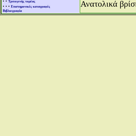
• •
Ανατολικά βρίσ
Τριτογενής τομέας
• • •
Επιστημονικές καταγραφές
Βιβλιογραφία