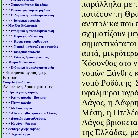
παράλληλα με τ
• • •
Σημαντικότεροι βιοτόποι
• • •
Κατάλογος παρατηρήσεων
ποτίζουν τη Θρα
• • •
Ενδημικά ή απειλούμενα είδη
• • • •
Ιστορικά στοιχεία
ανατολικά που 
• •
Μεγάλα Θηλαστικά
• • •
σχηματίζουν μεγ
Ενδημικά ή απειλούμενα είδη
• • • •
Περιοχές εξάπλωσης
• • • •
σημαντικότατοι
Κατάσταση πληθυσμού
• • • •
Νομικό καθεστώς προστασίας
αυτά, μικρότερα
• • • •
Ιστορικά στοιχεία
• • • •
Ειδικές δραστηριότητες
Κόσυνθος στο ν
• •
Μικρά Θηλαστικά
• • •
Ενδημικά ή απειλούμενα είδη
νομών Ξάνθης κ
• Καταφύγια άγριας ζωής
Βιότοποι
νομό Ροδόπης. 
Στοιχεία βιοτόπων
Ανθρώπινες δραστηριότητες
υφάλμυροι υγρότ
• •
Πρωτογενής τομέας
• • •
Κτηνοτροφία - Βόσκηση
Λάγος, η Λάφρη
• • •
Πτηνοτροφία
• • •
Μελισσοκομία
Μέση, η Πτελέα,
• • •
Αλιεία - Ιχθυοτροφεία - Αλυκές
• • •
Δασικές εκμεταλλεύσεις
Λάγος βρίσκεται
• • •
Κυνήγι - Ψάρεμα
• •
Δευτερογενής τομέας
της Ελλάδας, μ
• • •
Τεχνικά έργα