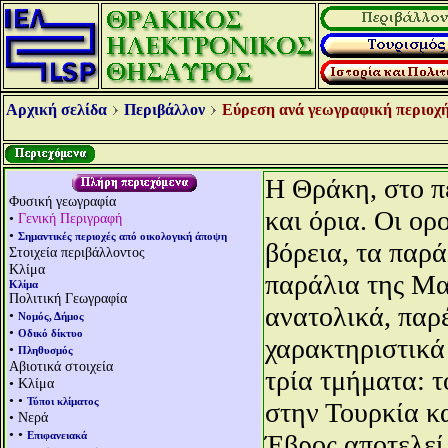
Αρχική σελίδα
Περιβάλλον
Εύρεση ανά γεωγραφική περιοχή
Η Θράκη, στο π
Φυσική γεωγραφία
και όρια. Οι ορ
•
Γενική Περιγραφή
•
Σημαντικές περιοχές από οικολογική άποψη
βόρεια, τα παρά
Στοιχεία περιβάλλοντος
Κλίμα
παράλια της Μ
Κλίμα
Πολιτική Γεωγραφία
ανατολικά, παρ
•
Νομός, Δήμος
•
Οδικό δίκτυο
χαρακτηριστικά
•
Πληθυσμός
Αβιοτικά στοιχεία
τρία τμήματα: τ
• Κλίμα
• •
Τύποι κλίματος
στην Τουρκία κ
• Νερά
• •
Επιφανειακά
Έβρος αποτελεί