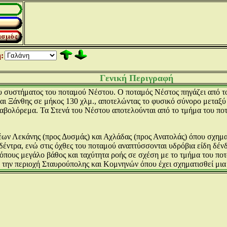
:
Γενική Περιγραφή
 συστήματος του ποταμού Νέστου. Ο ποταμός Νέστος πηγάζει από το
αι Ξάνθης σε μήκος 130 χλμ., αποτελώντας το φυσικό σύνορο μεταξύ
βολόρεμα. Τα Στενά του Νέστου αποτελούνται από το τμήμα του ποτ
ν Λεκάνης (προς Δυσμάς) και Αχλάδας (προς Ανατολάς) όπου σχηματί
έντρα, ενώ στις όχθες του ποταμού αναπτύσσονται υδρόβια είδη δένδ
όπους μεγάλο βάθος και ταχύτητα ροής σε σχέση με το τμήμα του ποτα
 την περιοχή Σταυρούπολης και Κομνηνών όπου έχει σχηματισθεί μια