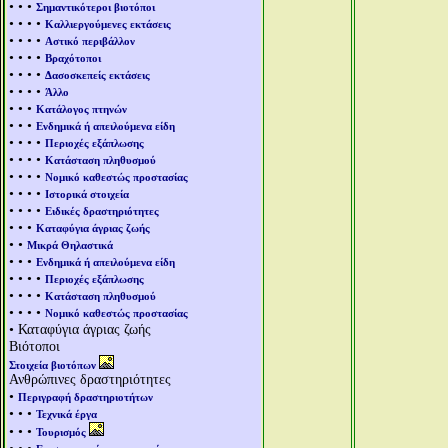
• • •
Σημαντικότεροι βιοτόποι
• • • •
Καλλιεργούμενες εκτάσεις
• • • •
Αστικό περιβάλλον
• • • •
Βραχότοποι
• • • •
Δασοσκεπείς εκτάσεις
• • • •
Άλλο
• • •
Κατάλογος πτηνών
• • •
Ενδημικά ή απειλούμενα είδη
• • • •
Περιοχές εξάπλωσης
• • • •
Κατάσταση πληθυσμού
• • • •
Νομικό καθεστώς προστασίας
• • • •
Ιστορικά στοιχεία
• • • •
Ειδικές δραστηριότητες
• • •
Καταφύγια άγριας ζωής
• •
Μικρά Θηλαστικά
• • •
Ενδημικά ή απειλούμενα είδη
• • • •
Περιοχές εξάπλωσης
• • • •
Κατάσταση πληθυσμού
• • • •
Νομικό καθεστώς προστασίας
• Καταφύγια άγριας ζωής
Βιότοποι
Στοιχεία βιοτόπων
Ανθρώπινες δραστηριότητες
•
Περιγραφή δραστηριοτήτων
• • •
Τεχνικά έργα
• • •
Τουρισμός