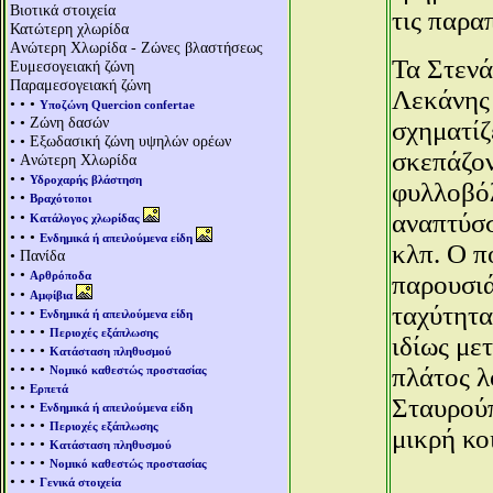
Βιοτικά στοιχεία
τις παρα
Κατώτερη χλωρίδα
Aνώτερη Χλωρίδα - Ζώνες βλαστήσεως
Τα Στενά
Ευμεσογειακή ζώνη
Παραμεσογειακή ζώνη
Λεκάνης 
• • •
Υποζώνη Quercion confertae
• • Ζώνη δασών
σχηματίζ
• • Εξωδασική ζώνη υψηλών ορέων
σκεπάζον
• Aνώτερη Χλωρίδα
• •
Υδροχαρής βλάστηση
φυλλοβόλ
• •
Βραχότοποι
• •
αναπτύσσ
Κατάλογος χλωρίδας
• • •
Ενδημικά ή απειλούμενα είδη
κλπ. Ο π
• Πανίδα
• •
Αρθρόποδα
παρουσιά
• •
Αμφίβια
ταχύτητα
• • •
Ενδημικά ή απειλούμενα είδη
• • • •
Περιοχές εξάπλωσης
ιδίως με
• • • •
Κατάσταση πληθυσμού
• • • •
πλάτος λ
Νομικό καθεστώς προστασίας
• •
Ερπετά
Σταυρούπ
• • •
Ενδημικά ή απειλούμενα είδη
• • • •
Περιοχές εξάπλωσης
μικρή κο
• • • •
Κατάσταση πληθυσμού
• • • •
Νομικό καθεστώς προστασίας
• • •
Γενικά στοιχεία