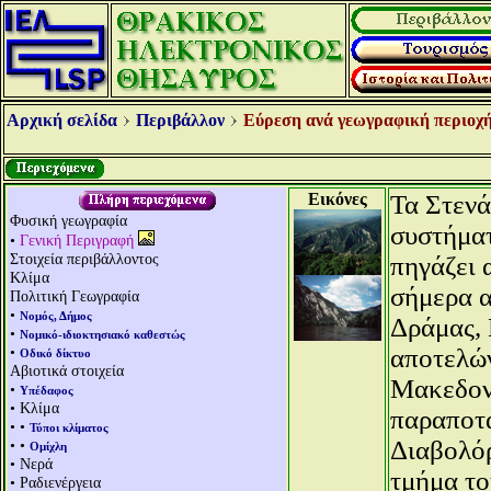
Αρχική σελίδα
Περιβάλλον
Εύρεση ανά γεωγραφική περιοχή
Εικόνες
Τα Στενά
Φυσική γεωγραφία
συστήματ
•
Γενική Περιγραφή
Στοιχεία περιβάλλοντος
πηγάζει 
Κλίμα
σήμερα α
Πολιτική Γεωγραφία
•
Νομός, Δήμος
Δράμας, 
•
Νομικό-ιδιοκτησιακό καθεστώς
•
αποτελών
Οδικό δίκτυο
Αβιοτικά στοιχεία
Μακεδονί
•
Υπέδαφος
• Κλίμα
παραποτ
• •
Τύποι κλίματος
Διαβολόρ
• •
Ομίχλη
• Νερά
τμήμα το
• Ραδιενέργεια