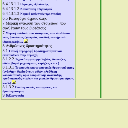
6.4.13.1.1
Περιοχές εξάπλωσης
6.4.13.1.2
Κατάσταση πληθυσμού
6.4.13.1.3
Νομικό καθεστώς προστασίας
6.5
Καταφύγια άγριας ζωής
7
Μερική ανάλυση των στοιχείων, που
συνθέτουν τους βιοτόπους
7
Μερική ανάλυση των στοιχείων, που συνθέτουν
τους βιοτόπους (χλωρίδα, πανίδα), επισήμανση
ιδιαιτεροτήτων
8
Ανθρώπινες δραστηριότητες
8.1
Γενική περιγραφή δραστηριοτήτων και
επιπτώσεων στην περιοχή
8.1.2.2
Τεχνικά έργα (αμμοληψίες, διανοίξεις
οδών, βαριά μηχανήματα, εκρήξεις κ.λ.π.)
8.1.3.1
Τουρισμός και τουριστικές δραστηριότητες
(ενόχληση διαβιούντων ειδών, ελεύθερη
κατασκήνωση, όριο τουριστικής ανάπτυξης,
προδιαγραφές κτιρίων και γενικών δραστηριοτήτων,
κ.λ.π.)
8.1.3.2
Επιστημονικές καταγραφές και
δραστηριότητες
9
Βιβλιογραφία