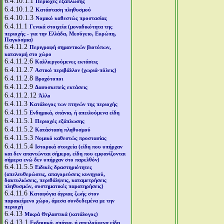
6.4.10.1.1
Περιοχές εξάπλωσης
6.4.10.1.2
Κατάσταση πληθυσμού
6.4.10.1.3
Νομικό καθεστώς προστασίας
6.4.11.1
Γενικά στοιχεία (μοναδικότητα της
περιοχής - για την Ελλάδα, Μεσόγειο, Ευρώπη,
Παγκόσμια)
6.4.11.2
Περιγραφή σημαντικών βιοτόπων,
κατανομή στο χώρο
6.4.11.2.6
Καλλιεργούμενες εκτάσεις
6.4.11.2.7
Αστικό περιβάλλον (χωριά-πόλεις)
6.4.11.2.8
Βραχότοποι
6.4.11.2.9
Δασοσκεπείς εκτάσεις
6.4.11.2.12
Άλλο
6.4.11.3
Κατάλογος των πτηνών της περιοχής
6.4.11.5
Ενδημικά, σπάνια, ή απειλούμενα είδη
6.4.11.5.1
Περιοχές εξάπλωσης
6.4.11.5.2
Κατάσταση πληθυσμού
6.4.11.5.3
Νομικό καθεστώς προστασίας
6.4.11.5.4
Ιστορικά στοιχεία (είδη που υπήρχαν
και δεν απαντώνται σήμερα, είδη που εμφανίζονται
σήμερα ενώ δεν υπήρχαν στο παρελθόν)
6.4.11.5.5
Ειδικές δραστηριότητες
(απελευθερώσεις, απαγορεύσεις κυνηγιού,
δακτυλιώσεις, περιθάλψεις, καταμετρήσεις
πληθυσμών, συστηματικές παρατηρήσεις)
6.4.11.6
Καταφύγια άγριας ζωής στον
παρακείμενο χώρο, άμεσα συνδεδεμένα με την
περιοχή
6.4.13
Μικρά Θηλαστικά (κατάλογος)
6.4.13.1
Ενδημικά, σπάνια, ή απειλούμενα είδη