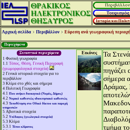
Αρχική σελίδα
Περιβάλλον
Εύρεση ανά γεωγραφική περιοχή
Εικόνες
Τα Στενά
1
Φυσική γεωγραφία
συστήματ
1.1
Τόπος, Θέση, Γενική Περιγραφή
(γεωμορφολογικά στοιχεία)
πηγάζει 
2
Γενικά ιστορικά στοιχεία για το
σήμερα α
περιβάλλον
3
Κλίμα στο χθές και σήμερα
Δράμας, 
4
Πολιτική Γεωγραφία
4.1
αποτελών
Που ανήκει διοικητικά (Νομός, Δήμος)
4.2
Νομικό καθεστώς-ιδιοκτησιακό καθεστώς
Μακεδονί
4.3
Τοποθέτηση στο Οδικό δίκτυο και παροχή
υπηρεσιών
παραποτ
5
Αβιοτικά στοιχεία
5.2
Υπέδαφος (γεωλογικά στοιχεία)
Διαβολόρ
5.3
Κλίμα
τμήμα το
5.3.1
Τύποι κλίματος