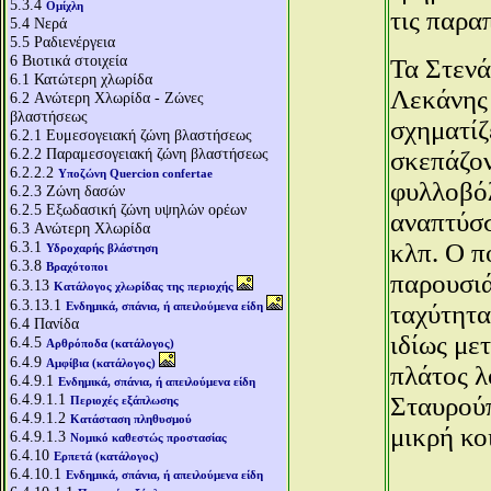
5.3.4
Ομίχλη
τις παρα
5.4
Νερά
5.5
Ραδιενέργεια
6
Βιοτικά στοιχεία
Τα Στενά
6.1
Κατώτερη χλωρίδα
Λεκάνης 
6.2
Aνώτερη Χλωρίδα - Ζώνες
βλαστήσεως
σχηματίζ
6.2.1
Ευμεσογειακή ζώνη βλαστήσεως
6.2.2
Παραμεσογειακή ζώνη βλαστήσεως
σκεπάζον
6.2.2.2
Υποζώνη Quercion confertae
φυλλοβόλ
6.2.3
Ζώνη δασών
6.2.5
Εξωδασική ζώνη υψηλών ορέων
αναπτύσσ
6.3
Aνώτερη Χλωρίδα
6.3.1
κλπ. Ο π
Υδροχαρής βλάστηση
6.3.8
Βραχότοποι
παρουσιά
6.3.13
Κατάλογος χλωρίδας της περιοχής
6.3.13.1
Ενδημικά, σπάνια, ή απειλούμενα είδη
ταχύτητα
6.4
Πανίδα
ιδίως με
6.4.5
Αρθρόποδα (κατάλογος)
6.4.9
Αμφίβια (κατάλογος)
πλάτος λ
6.4.9.1
Ενδημικά, σπάνια, ή απειλούμενα είδη
6.4.9.1.1
Σταυρούπ
Περιοχές εξάπλωσης
6.4.9.1.2
Κατάσταση πληθυσμού
μικρή κο
6.4.9.1.3
Νομικό καθεστώς προστασίας
6.4.10
Ερπετά (κατάλογος)
6.4.10.1
Ενδημικά, σπάνια, ή απειλούμενα είδη