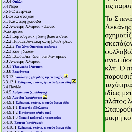
5.3.4
Ομίχλη
τις παρα
5.4
Νερά
5.5
Ραδιενέργεια
6
Βιοτικά στοιχεία
Τα Στενά
6.1
Κατώτερη χλωρίδα
Λεκάνης 
6.2
Aνώτερη Χλωρίδα - Ζώνες
βλαστήσεως
σχηματίζ
6.2.1
Ευμεσογειακή ζώνη βλαστήσεως
6.2.2
Παραμεσογειακή ζώνη βλαστήσεως
σκεπάζον
6.2.2.2
Υποζώνη Quercion confertae
φυλλοβόλ
6.2.3
Ζώνη δασών
6.2.5
Εξωδασική ζώνη υψηλών ορέων
αναπτύσσ
6.3
Aνώτερη Χλωρίδα
6.3.1
κλπ. Ο π
Υδροχαρής βλάστηση
6.3.8
Βραχότοποι
παρουσιά
6.3.13
Κατάλογος χλωρίδας της περιοχής
6.3.13.1
Ενδημικά, σπάνια, ή απειλούμενα είδη
ταχύτητα
6.4
Πανίδα
ιδίως με
6.4.5
Αρθρόποδα (κατάλογος)
6.4.9
Αμφίβια (κατάλογος)
πλάτος λ
6.4.9.1
Ενδημικά, σπάνια, ή απειλούμενα είδη
6.4.9.1.1
Σταυρούπ
Περιοχές εξάπλωσης
6.4.9.1.2
Κατάσταση πληθυσμού
μικρή κο
6.4.9.1.3
Νομικό καθεστώς προστασίας
6.4.10
Ερπετά (κατάλογος)
6.4.10.1
Ενδημικά, σπάνια, ή απειλούμενα είδη