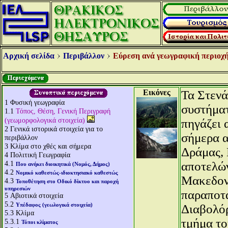
Αρχική σελίδα
Περιβάλλον
Εύρεση ανά γεωγραφική περιοχή
Εικόνες
Τα Στενά
1
Φυσική γεωγραφία
συστήματ
1.1
Τόπος, Θέση, Γενική Περιγραφή
(γεωμορφολογικά στοιχεία)
πηγάζει 
2
Γενικά ιστορικά στοιχεία για το
σήμερα α
περιβάλλον
3
Κλίμα στο χθές και σήμερα
Δράμας, 
4
Πολιτική Γεωγραφία
4.1
αποτελών
Που ανήκει διοικητικά (Νομός, Δήμος)
4.2
Νομικό καθεστώς-ιδιοκτησιακό καθεστώς
Μακεδονί
4.3
Τοποθέτηση στο Οδικό δίκτυο και παροχή
υπηρεσιών
παραποτ
5
Αβιοτικά στοιχεία
5.2
Υπέδαφος (γεωλογικά στοιχεία)
Διαβολόρ
5.3
Κλίμα
τμήμα το
5.3.1
Τύποι κλίματος