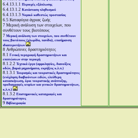
6.4.13.1.1
Περιοχές εξάπλωσης
6.4.13.1.2
Κατάσταση πληθυσμού
6.4.13.1.3
Νομικό καθεστώς προστασίας
6.5
Καταφύγια άγριας ζωής
7
Μερική ανάλυση των στοιχείων, που
συνθέτουν τους βιοτόπους
7
Μερική ανάλυση των στοιχείων, που συνθέτουν
τους βιοτόπους (χλωρίδα, πανίδα), επισήμανση
ιδιαιτεροτήτων
8
Ανθρώπινες δραστηριότητες
8.1
Γενική περιγραφή δραστηριοτήτων και
επιπτώσεων στην περιοχή
8.1.2.2
Τεχνικά έργα (αμμοληψίες, διανοίξεις
οδών, βαριά μηχανήματα, εκρήξεις κ.λ.π.)
8.1.3.1
Τουρισμός και τουριστικές δραστηριότητες
(ενόχληση διαβιούντων ειδών, ελεύθερη
κατασκήνωση, όριο τουριστικής ανάπτυξης,
προδιαγραφές κτιρίων και γενικών δραστηριοτήτων,
κ.λ.π.)
8.1.3.2
Επιστημονικές καταγραφές και
δραστηριότητες
9
Βιβλιογραφία