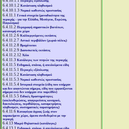
6.4.10.1.1
Περιοχές εξάπλωσης
6.4.10.1.2
Κατάσταση πληθυσμού
6.4.10.1.3
Νομικό καθεστώς προστασίας
6.4.11.1
Γενικά στοιχεία (μοναδικότητα της
περιοχής - για την Ελλάδα, Μεσόγειο, Ευρώπη,
Παγκόσμια)
6.4.11.2
Περιγραφή σημαντικών βιοτόπων,
κατανομή στο χώρο
6.4.11.2.6
Καλλιεργούμενες εκτάσεις
6.4.11.2.7
Αστικό περιβάλλον (χωριά-πόλεις)
6.4.11.2.8
Βραχότοποι
6.4.11.2.9
Δασοσκεπείς εκτάσεις
6.4.11.2.12
Άλλο
6.4.11.3
Κατάλογος των πτηνών της περιοχής
6.4.11.5
Ενδημικά, σπάνια, ή απειλούμενα είδη
6.4.11.5.1
Περιοχές εξάπλωσης
6.4.11.5.2
Κατάσταση πληθυσμού
6.4.11.5.3
Νομικό καθεστώς προστασίας
6.4.11.5.4
Ιστορικά στοιχεία (είδη που υπήρχαν
και δεν απαντώνται σήμερα, είδη που εμφανίζονται
σήμερα ενώ δεν υπήρχαν στο παρελθόν)
6.4.11.5.5
Ειδικές δραστηριότητες
(απελευθερώσεις, απαγορεύσεις κυνηγιού,
δακτυλιώσεις, περιθάλψεις, καταμετρήσεις
πληθυσμών, συστηματικές παρατηρήσεις)
6.4.11.6
Καταφύγια άγριας ζωής στον
παρακείμενο χώρο, άμεσα συνδεδεμένα με την
περιοχή
6.4.13
Μικρά Θηλαστικά (κατάλογος)
6.4.13.1
Ενδημικά, σπάνια, ή απειλούμενα είδη