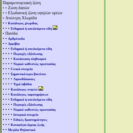
Παραμεσογειακή ζώνη
• • Ζώνη δασών
• • Εξωδασική ζώνη υψηλών ορέων
• Aνώτερη Χλωρίδα
• •
Κατάλογος χλωρίδας
• • •
Ενδημικά ή απειλούμενα είδη
• Πανίδα
• •
Αρθρόποδα
• •
Αμφίβια
• • •
Ενδημικά ή απειλούμενα είδη
• • • •
Περιοχές εξάπλωσης
• • • •
Κατάσταση πληθυσμού
• • • •
Νομικό καθεστώς προστασίας
• • •
Γενικά στοιχεία
• • •
Σημαντικότεροι βιοτόποι
• • • •
Λιμνοθάλασσες
• • • •
Υγρά λιβάδια
• • •
Κατάλογος πτηνών
• • •
Κατάλογος παρατηρήσεων
• • •
Ενδημικά ή απειλούμενα είδη
• • • •
Περιοχές εξάπλωσης
• • • •
Νομικό καθεστώς προστασίας
• • • •
Ιστορικά στοιχεία
• • • •
Ειδικές δραστηριότητες
• • •
Καταφύγια άγριας ζωής
• •
Μεγάλα Θηλαστικά