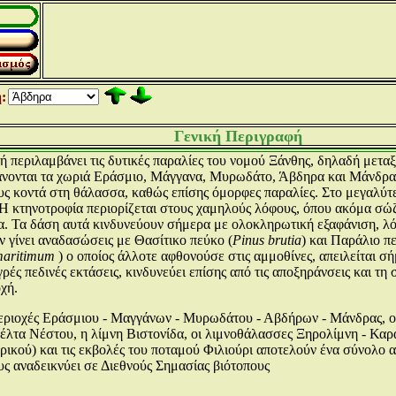
:
Γενική Περιγραφή
ή περιλαμβάνει τις δυτικές παραλίες του νομού Ξάνθης, δηλαδή μεταξ
ονται τα χωριά Εράσμιο, Μάγγανα, Μυρωδάτο, Άβδηρα και Μάνδρα. Ε
υς κοντά στη θάλασσα, καθώς επίσης όμορφες παραλίες. Στο μεγαλύτερ
 Η κτηνοτροφία περιορίζεται στους χαμηλούς λόφους, όπου ακόμα σώ
. Τα δάση αυτά κινδυνεύουν σήμερα με ολοκληρωτική εξαφάνιση, λόγ
ν γίνει αναδασώσεις με Θασίτικο πεύκο (
Pinus brutia
) και Παράλιο π
maritimum
) ο οποίος άλλοτε αφθονούσε στις αμμοθίνες, απειλείται σ
ρές πεδινές εκτάσεις, κινδυνεύει επίσης από τις αποξηράνσεις και τη
χή.
περιοχές Εράσμιου - Μαγγάνων - Μυρωδάτου - Αβδήρων - Μάνδρας, ο
λτα Νέστου, η λίμνη Βιστονίδα, οι λιμνοθάλασσες Ξηρολίμνη - Καρα
ικού) και τις εκβολές του ποταμού Φιλιούρι αποτελούν ένα σύνολο
υς αναδεικνύει σε Διεθνούς Σημασίας βιότοπους