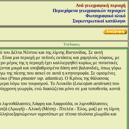
Ανά γεωγραφική περιοχή
Περιεχόμενα γεωγραφικών περιοχών
Φωτογραφικό υλικό
Συγκεντρωτικοί κατάλογοι
Υπέδαφος
ύ του Δέλτα Νέστου και της λίμνης Βιστονίδας. Σε αυτή
ίναι μια περιοχή με πεδινές εκτάσεις και χαμηλούς λόφους, με
ο μέρος της η περιοχή έχει καλλιεργηθεί κυρίως με ποτιστικές
ζονται μικρά και υποβαθμισμένα δάση από βαλανιδιές, όπως γύρω
ω της πίεσης που ασκεί σε αυτά η κτηνοτροφία. Σε ορισμένες
εύκο (
Pinus pinaster ssp. atlantica
). Ο Κρίνος της θάλασσας
ήμερα λόγω του τουρισμού. Το Λευκόϊο (
Leucojum aestivum
) που
 σύγχρονη γεωργία, ενώ διασώζεται μόνο σε μια τοποθεσία, κοντά
ι λιμνοθάλασσες Λάφρη και Λαφρούδα, οι λιμνοθάλασσες
τζά (Αρωγή) - Αλυκή (Μέση) - Πτελέα - Έλος, μαζί με τη λίμνη
 αλληλοεξαρτώμενων υγροτόπων με τέτοια πλούσια χλωρίδα και