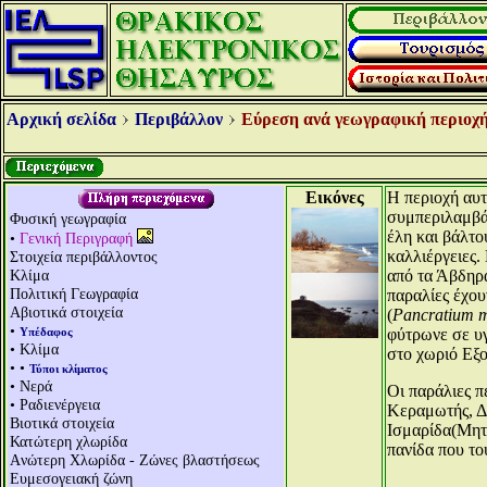
Αρχική σελίδα
Περιβάλλον
Εύρεση ανά γεωγραφική περιοχή
Εικόνες
Η περιοχή αυτ
συμπεριλαμβάν
Φυσική γεωγραφία
έλη και βάλτο
•
Γενική Περιγραφή
καλλιέργειες.
Στοιχεία περιβάλλοντος
Κλίμα
από τα Άβδηρα
Πολιτική Γεωγραφία
παραλίες έχου
Αβιοτικά στοιχεία
(
Pancratium 
•
Υπέδαφος
φύτρωνε σε υγ
• Κλίμα
στο χωριό Εξο
• •
Τύποι κλίματος
• Νερά
Οι παράλιες 
• Ραδιενέργεια
Κεραμωτής, Δέ
Βιοτικά στοιχεία
Ισμαρίδα(Μητρ
Κατώτερη χλωρίδα
πανίδα που το
Aνώτερη Χλωρίδα - Ζώνες βλαστήσεως
Ευμεσογειακή ζώνη