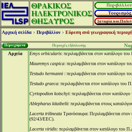
Αρχική σελίδα
Περιβάλλον
Εύρεση ανά γεωγραφική περιοχή
Νομ
Περιοχές εξάπλωσης
Αρχεία
Emys orbicularis
: περιλαμβάνεται στον κατάλογο του 
Μauremys caspica
: περιλαμβάνεται στον κατάλογο του
Testudo hermanni
: περιλαμβάνεται στον κατάλογο του
Testudo graeca
: περιλαμβάνεται στον κατάλογο του Π.
Cyrtopodion kotschyi
: περιλαμβάνεται στον κατάλογο 
Ablepharus kitaibelii
: περιλαμβάνεται στους καταλόγου
Lacerta trilineata
Τρανόσαυρα: Περιλαμβάνεται στον κα
(92/43/EEC).
Lacerta viridis
: περιλαμβάνεται στον κατάλογο του Π.Δ