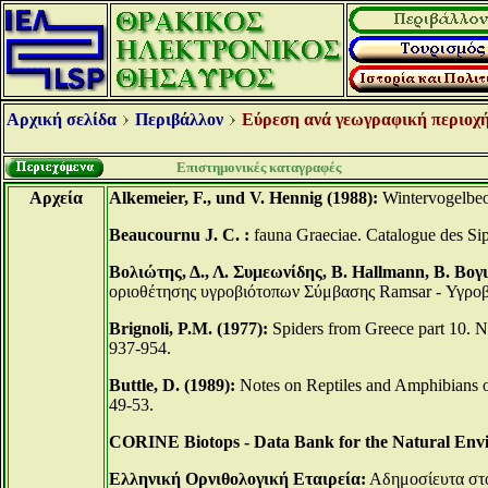
Αρχική σελίδα
Περιβάλλον
Εύρεση ανά γεωγραφική περιοχή
Επιστημονικές καταγραφές
Αρχεία
Alkemeier, F., und V. Hennig (1988):
Wintervogelbeo
Beaucournu J. C. :
fauna Graeciae. Catalogue des Sip
Βολιώτης, Δ., Λ. Συμεωνίδης, B. Hallmann, Β. Βογ
οριοθέτησης υγροβιότοπων Σύμβασης Ramsar - Υγρο
Brignoli, P.M. (1977):
Spiders from Greece part 10. N
937-954.
Buttle, D. (1989):
Notes on Reptiles and Amphibians of
49-53.
CORINE Biotops - Data Bank for the Natural Envi
Ελληνική Ορνιθολογική Εταιρεία:
Αδημοσίευτα στο