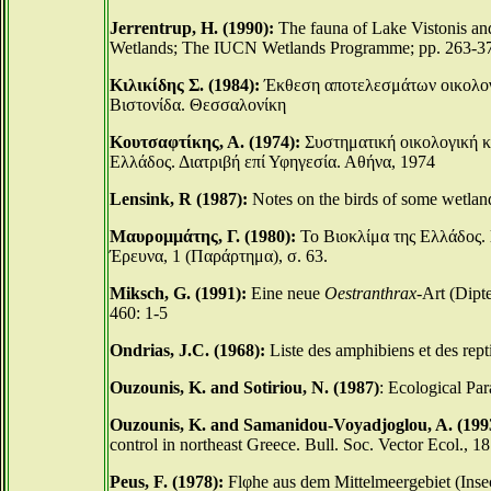
Jerrentrup, H. (1990):
The fauna of Lake Vistonis and
Wetlands; The IUCN Wetlands Programme; pp. 263-3
Κιλικίδης Σ. (1984):
Έκθεση αποτελεσμάτων οικολογικ
Βιστονίδα. Θεσσαλονίκη
Κουτσαφτίκης, Α. (1974):
Συστηματική οικολογική 
Ελλάδος. Διατριβή επί Υφηγεσία. Αθήνα, 1974
Lensink, R (1987):
Notes on the birds of some wetlan
Μαυρομμάτης, Γ. (1980):
Το Βιοκλίμα της Ελλάδος. 
Έρευνα, 1 (Παράρτημα), σ. 63.
Miksch, G. (1991):
Eine neue
Oestranthrax
-Art (Dipt
460: 1-5
Ondrias, J.C. (1968):
Liste des amphibiens et des repti
Ouzounis, K. and Sotiriou, N. (1987)
: Ecological Pa
Ouzounis, K. and Samanidou-Voyadjoglou, A. (199
control in northeast Greece. Bull. Soc. Vector Ecol., 1
Peus, F. (1978):
Flφhe aus dem Mittelmeergebiet (Insec