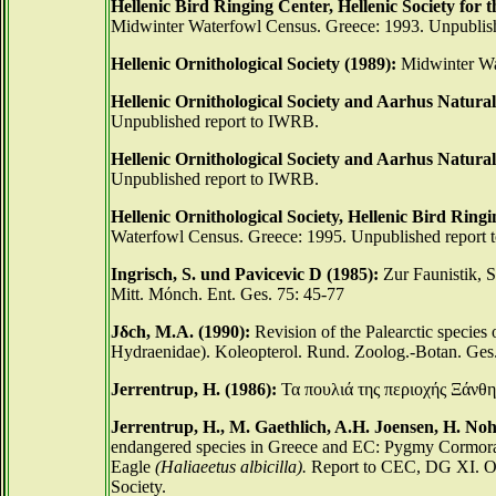
Hellenic Bird Ringing Center, Hellenic Society for
Midwinter Waterfowl Census. Greece: 1993. Unpublis
Hellenic Ornithological Society (1989):
Midwinter Wa
Hellenic Ornithological Society and Aarhus Natura
Unpublished report to IWRB.
Hellenic Ornithological Society and Aarhus Natura
Unpublished report to IWRB.
Hellenic Ornithological Society, Hellenic Bird Ringi
Waterfowl Census. Greece: 1995. Unpublished report
Ingrisch, S. und Pavicevic D (1985):
Zur Faunistik, 
Mitt. Mόnch. Ent. Ges. 75: 45-77
Jδch, M.A. (1990):
Revision of the Palearctic species
Hydraenidae). Koleopterol. Rund. Zoolog.-Botan. Ges.
Jerrentrup, H. (1986):
Τα πουλιά της περιοχής Ξάνθη
Jerrentrup, H., M. Gaethlich, A.H. Joensen, H. Noh
endangered species in Greece and EC: Pygmy Cormor
Eagle
(Haliaeetus albicilla).
Report to CEC, DG XI. Or
Society.