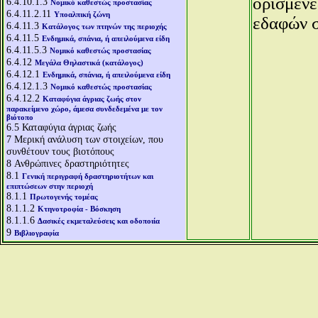
ορισμένε
6.4.10.1.3
Νομικό καθεστώς προστασίας
6.4.11.2.11
Υποαλπική ζώνη
εδαφών σ
6.4.11.3
Κατάλογος των πτηνών της περιοχής
6.4.11.5
Ενδημικά, σπάνια, ή απειλούμενα είδη
6.4.11.5.3
Νομικό καθεστώς προστασίας
6.4.12
Μεγάλα Θηλαστικά (κατάλογος)
6.4.12.1
Ενδημικά, σπάνια, ή απειλούμενα είδη
6.4.12.1.3
Νομικό καθεστώς προστασίας
6.4.12.2
Καταφύγια άγριας ζωής στον
παρακείμενο χώρο, άμεσα συνδεδεμένα με τον
βιότοπο
6.5
Καταφύγια άγριας ζωής
7
Μερική ανάλυση των στοιχείων, που
συνθέτουν τους βιοτόπους
8
Ανθρώπινες δραστηριότητες
8.1
Γενική περιγραφή δραστηριοτήτων και
επιπτώσεων στην περιοχή
8.1.1
Πρωτογενής τομέας
8.1.1.2
Κτηνοτροφία - Βόσκηση
8.1.1.6
Δασικές εκμεταλεύσεις και οδοποιία
9
Βιβλιογραφία