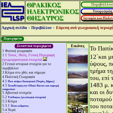
Αρχική σελίδα
Περιβάλλον
Εύρεση ανά γεωγραφική περιοχή
Εικόνες
Το Παπίκ
1
Φυσική γεωγραφία
1.1
Τόπος, Θέση, Γενική Περιγραφή
12΄και μ
(γεωμορφολογικά στοιχεία)
ύψους, π
2
Γενικά ιστορικά στοιχεία για το
περιβάλλον
τμήμα τη
3
Κλίμα στο χθές και σήμερα
του, επί
4
Πολιτική Γεωγραφία
4.1
Που ανήκει διοικητικά (Νομός, Δήμος)
1483 μ. 
4.3
Τοποθέτηση στο Οδικό δίκτυο και παροχή
υπηρεσιών
και οι δ
5
Αβιοτικά στοιχεία
5.2
Υπέδαφος (γεωλογικά στοιχεία)
ποταμού 
5.3
Κλίμα
του ποτα
5.3.1
Τύποι κλίματος
5.4
Νερά