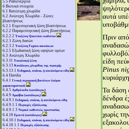
χαμηλά, 
5.5
Ραδιενέργεια
6
Βιοτικά στοιχεία
ψηλότερα
6.1
Κατώτερη χλωρίδα
αυτά υπέ
6.2
Aνώτερη Χλωρίδα - Ζώνες
βλαστήσεως
υποβάθμι
6.2.1
Ευμεσογειακή ζώνη βλαστήσεως
6.2.2
Παραμεσογειακή ζώνη βλαστήσεως
Πριν από
6.2.2.2
Υποζώνη Quercion confertae
6.2.3
Ζώνη δασών
αναδασώσ
6.2.3.2
Υποζώνη Fagion moesiacae
6.2.5
Εξωδασική ζώνη υψηλών ορέων
φυλλοβό
6.3
Aνώτερη Χλωρίδα
είδη πεύ
6.3.11
Υποαλπική ζώνη
6.3.13
Κατάλογος χλωρίδας της περιοχής
Pinus ni
6.3.13.1
Ενδημικά, σπάνια, ή απειλούμενα είδη
6.4
Πανίδα
κυριάρχη
6.4.1
Γενική περιγραφή βιοτόπων (κύρια
χαρακτηριστικά)
Τα δάση 
6.4.5
Αρθρόποδα (κατάλογος)
6.4.9
Αμφίβια (κατάλογος)
δένδρα έ
6.4.9.1
Ενδημικά, σπάνια, ή απειλούμενα είδη
6.4.9.1.1
αναδασωμ
Περιοχές εξάπλωσης
6.4.9.1.3
Νομικό καθεστώς προστασίας
χωρίς τη
6.4.10
Ερπετά (κατάλογος)
6.4.10.1
Ενδημικά, σπάνια, ή απειλούμενα είδη
εξακολου
6.4.10.1.1
Περιοχές εξάπλωσης