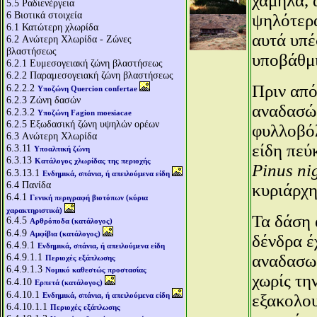
χαμηλά, 
5.5
Ραδιενέργεια
6
Βιοτικά στοιχεία
ψηλότερα
6.1
Κατώτερη χλωρίδα
αυτά υπέ
6.2
Aνώτερη Χλωρίδα - Ζώνες
βλαστήσεως
υποβάθμι
6.2.1
Ευμεσογειακή ζώνη βλαστήσεως
6.2.2
Παραμεσογειακή ζώνη βλαστήσεως
Πριν από
6.2.2.2
Υποζώνη Quercion confertae
6.2.3
Ζώνη δασών
αναδασώσ
6.2.3.2
Υποζώνη Fagion moesiacae
6.2.5
Εξωδασική ζώνη υψηλών ορέων
φυλλοβό
6.3
Aνώτερη Χλωρίδα
είδη πεύ
6.3.11
Υποαλπική ζώνη
6.3.13
Κατάλογος χλωρίδας της περιοχής
Pinus ni
6.3.13.1
Ενδημικά, σπάνια, ή απειλούμενα είδη
6.4
Πανίδα
κυριάρχη
6.4.1
Γενική περιγραφή βιοτόπων (κύρια
χαρακτηριστικά)
Τα δάση 
6.4.5
Αρθρόποδα (κατάλογος)
6.4.9
Αμφίβια (κατάλογος)
δένδρα έ
6.4.9.1
Ενδημικά, σπάνια, ή απειλούμενα είδη
6.4.9.1.1
αναδασωμ
Περιοχές εξάπλωσης
6.4.9.1.3
Νομικό καθεστώς προστασίας
χωρίς τη
6.4.10
Ερπετά (κατάλογος)
6.4.10.1
Ενδημικά, σπάνια, ή απειλούμενα είδη
εξακολου
6.4.10.1.1
Περιοχές εξάπλωσης