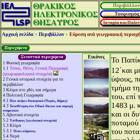
Αρχική σελίδα
Περιβάλλον
Εύρεση ανά γεωγραφική περιοχή
Εικόνες
Το Παπίκ
1
Φυσική γεωγραφία
1.1
Τόπος, Θέση, Γενική Περιγραφή
12΄και μ
(γεωμορφολογικά στοιχεία)
ύψους, π
2
Γενικά ιστορικά στοιχεία για το
περιβάλλον
τμήμα τη
3
Κλίμα στο χθές και σήμερα
του, επί
4
Πολιτική Γεωγραφία
4.1
Που ανήκει διοικητικά (Νομός, Δήμος)
1483 μ. 
4.3
Τοποθέτηση στο Οδικό δίκτυο και παροχή
υπηρεσιών
και οι δ
5
Αβιοτικά στοιχεία
5.2
Υπέδαφος (γεωλογικά στοιχεία)
ποταμού 
5.3
Κλίμα
του ποτα
5.3.1
Τύποι κλίματος
5.4
Νερά