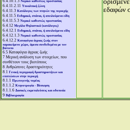
ορισμένε
6.4.10.1.3
Νομικό καθεστώς προστασίας
6.4.11.2.11
Υποαλπική ζώνη
εδαφών σ
6.4.11.3
Κατάλογος των πτηνών της περιοχής
6.4.11.5
Ενδημικά, σπάνια, ή απειλούμενα είδη
6.4.11.5.3
Νομικό καθεστώς προστασίας
6.4.12
Μεγάλα Θηλαστικά (κατάλογος)
6.4.12.1
Ενδημικά, σπάνια, ή απειλούμενα είδη
6.4.12.1.3
Νομικό καθεστώς προστασίας
6.4.12.2
Καταφύγια άγριας ζωής στον
παρακείμενο χώρο, άμεσα συνδεδεμένα με τον
βιότοπο
6.5
Καταφύγια άγριας ζωής
7
Μερική ανάλυση των στοιχείων, που
συνθέτουν τους βιοτόπους
8
Ανθρώπινες δραστηριότητες
8.1
Γενική περιγραφή δραστηριοτήτων και
επιπτώσεων στην περιοχή
8.1.1
Πρωτογενής τομέας
8.1.1.2
Κτηνοτροφία - Βόσκηση
8.1.1.6
Δασικές εκμεταλεύσεις και οδοποιία
9
Βιβλιογραφία