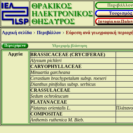
Αρχική σελίδα
Περιβάλλον
Εύρεση ανά γεωγραφική περιοχή
Υδροχαρής βλάστηση
Αρχεία
BRASSICACEAE (CRYCIFERAE)
Alyssum pichleri
CARYOPHYLLACEAE
Minuartia garcheana
Cerastium brachypetalum subsp. roeseri
Dianthus pinifolius subsp. serbicus
CRASSULACEAE
Sedum ochroleucum
PLATANACEAE
Platanus orientalis L.
Πλάτανος
COMPOSITAE
Anthemis ruthenica M. Bieb.