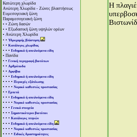
Κατώτερη χλωρίδα
Η πλαγιέ
Aνώτερη Χλωρίδα - Ζώνες βλαστήσεως
υπερβοσκ
Ευμεσογειακή ζώνη
Παραμεσογειακή ζώνη
Βιστωνίδ
• • Ζώνη δασών
• • Εξωδασική ζώνη υψηλών ορέων
• Aνώτερη Χλωρίδα
• •
Υδροχαρής βλάστηση
• •
Κατάλογος χλωρίδας
• • •
Ενδημικά ή απειλούμενα είδη
• Πανίδα
• •
Γενική περιγραφή βιοτόπων
• •
Αρθρόποδα
• •
Αμφίβια
• • •
Ενδημικά ή απειλούμενα είδη
• • • •
Περιοχές εξάπλωσης
• • • •
Νομικό καθεστώς προστασίας
• •
Ερπετά
• • •
Ενδημικά ή απειλούμενα είδη
• • • •
Νομικό καθεστώς προστασίας
• • •
Γενικά στοιχεία
• • •
Σημαντικότεροι βιοτόποι
• • •
Κατάλογος πτηνών
• • •
Ενδημικά ή απειλούμενα είδη
• • • •
Νομικό καθεστώς προστασίας
• • • •
Ειδικές δραστηριότητες