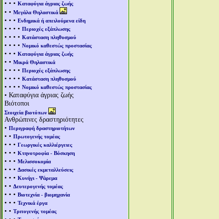
• • •
Καταφύγια άγριας ζωής
• •
Μεγάλα Θηλαστικά
• • •
Ενδημικά ή απειλούμενα είδη
• • • •
Περιοχές εξάπλωσης
• • • •
Κατάσταση πληθυσμού
• • • •
Νομικό καθεστώς προστασίας
• • •
Καταφύγια άγριας ζωής
• •
Μικρά Θηλαστικά
• • • •
Περιοχές εξάπλωσης
• • • •
Κατάσταση πληθυσμού
• • • •
Νομικό καθεστώς προστασίας
• Καταφύγια άγριας ζωής
Βιότοποι
Στοιχεία βιοτόπων
Ανθρώπινες δραστηριότητες
•
Περιγραφή δραστηριοτήτων
• •
Πρωτογενής τομέας
• • •
Γεωργικές καλλιέργειες
• • •
Κτηνοτροφία - Βόσκηση
• • •
Μελισσοκομία
• • •
Δασικές εκμεταλλεύσεις
• • •
Κυνήγι - Ψάρεμα
• •
Δευτερογενής τομέας
• • •
Βιοτεχνία - βιομηχανία
• • •
Τεχνικά έργα
• •
Τριτογενής τομέας