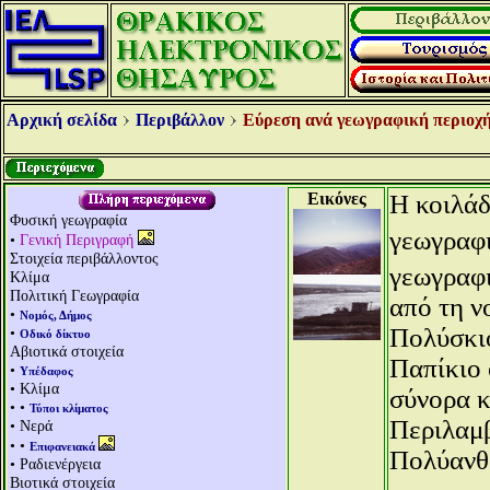
Αρχική σελίδα
Περιβάλλον
Εύρεση ανά γεωγραφική περιοχή
Εικόνες
Η κοιλάδ
Φυσική γεωγραφία
γεωγραφι
•
Γενική Περιγραφή
Στοιχεία περιβάλλοντος
γεωγραφ
Κλίμα
Πολιτική Γεωγραφία
από τη ν
•
Νομός, Δήμος
Πολύσκιο
•
Οδικό δίκτυο
Αβιοτικά στοιχεία
Παπίκιο 
•
Υπέδαφος
• Κλίμα
σύνορα κ
• •
Τύποι κλίματος
Περιλαμβ
• Νερά
• •
Επιφανειακά
Πολύανθ
• Ραδιενέργεια
Βιοτικά στοιχεία