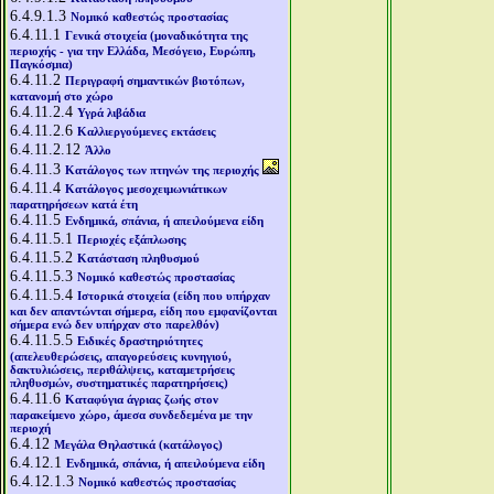
6.4.9.1.3
Νομικό καθεστώς προστασίας
6.4.11.1
Γενικά στοιχεία (μοναδικότητα της
περιοχής - για την Ελλάδα, Μεσόγειο, Ευρώπη,
Παγκόσμια)
6.4.11.2
Περιγραφή σημαντικών βιοτόπων,
κατανομή στο χώρο
6.4.11.2.4
Υγρά λιβάδια
6.4.11.2.6
Καλλιεργούμενες εκτάσεις
6.4.11.2.12
Άλλο
6.4.11.3
Κατάλογος των πτηνών της περιοχής
6.4.11.4
Κατάλογος μεσοχειμωνιάτικων
παρατηρήσεων κατά έτη
6.4.11.5
Ενδημικά, σπάνια, ή απειλούμενα είδη
6.4.11.5.1
Περιοχές εξάπλωσης
6.4.11.5.2
Κατάσταση πληθυσμού
6.4.11.5.3
Νομικό καθεστώς προστασίας
6.4.11.5.4
Ιστορικά στοιχεία (είδη που υπήρχαν
και δεν απαντώνται σήμερα, είδη που εμφανίζονται
σήμερα ενώ δεν υπήρχαν στο παρελθόν)
6.4.11.5.5
Ειδικές δραστηριότητες
(απελευθερώσεις, απαγορεύσεις κυνηγιού,
δακτυλιώσεις, περιθάλψεις, καταμετρήσεις
πληθυσμών, συστηματικές παρατηρήσεις)
6.4.11.6
Καταφύγια άγριας ζωής στον
παρακείμενο χώρο, άμεσα συνδεδεμένα με την
περιοχή
6.4.12
Μεγάλα Θηλαστικά (κατάλογος)
6.4.12.1
Ενδημικά, σπάνια, ή απειλούμενα είδη
6.4.12.1.3
Νομικό καθεστώς προστασίας