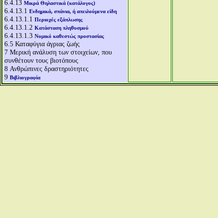
6.4.13
Μικρά Θηλαστικά (κατάλογος)
6.4.13.1
Ενδημικά, σπάνια, ή απειλούμενα είδη
6.4.13.1.1
Περιοχές εξάπλωσης
6.4.13.1.2
Κατάσταση πληθυσμού
6.4.13.1.3
Νομικό καθεστώς προστασίας
6.5
Καταφύγια άγριας ζωής
7
Μερική ανάλυση των στοιχείων, που
συνθέτουν τους βιοτόπους
8
Ανθρώπινες δραστηριότητες
9
Βιβλιογραφία