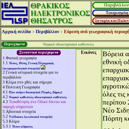
Αρχική σελίδα
Περιβάλλον
Εύρεση ανά γεωγραφική περιοχή
Νομικό-ιδιοκτησιακό καθεστώς
Εικόνες
Βόρεια α
1
Φυσική γεωγραφία
εθνική ο
1.1
Τόπος, Θέση, Γενική Περιγραφή
επαρχιακ
(γεωμορφολογικά στοιχεία)
2
Γενικά ιστορικά στοιχεία για το
επαρχιακ
περιβάλλον
3
Κλίμα στο χθές και σήμερα
αγροτικώ
4
Πολιτική Γεωγραφία
4.1
όλες τις
Που ανήκει διοικητικά (Νομός, Δήμος)
4.2
Νομικό καθεστώς-ιδιοκτησιακό καθεστώς
περίπου 
4.3
Τοποθέτηση στο Οδικό δίκτυο και
παροχή υπηρεσιών
Νέο Σιδη
5
Αβιοτικά στοιχεία
5.2
Πόρπη κ
Υπέδαφος (γεωλογικά στοιχεία)
5.3
Κλίμα
5.3.1
Τύποι κλίματος