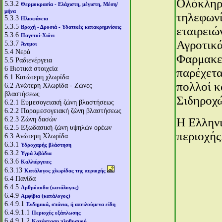
Ολόκληρη
5.3.2
Θερμοκρασία - Ελάχιστη, μέγιστη, Μέση/
μήνα
τηλεφωνί
5.3.3
Ηλιοφάνεια
5.3.5
Βροχή - Δροσιά - Υδατικές κατακρημνίσεις
εταιρειώ
5.3.6
Παγετοί-Χιόνι
Αγροτικά
5.3.7
Άνεμοι
5.4
Νερά
Φαρμακεί
5.5
Ραδιενέργεια
6
Βιοτικά στοιχεία
παρέχετα
6.1
Κατώτερη χλωρίδα
πολλοί κ
6.2
Aνώτερη Χλωρίδα - Ζώνες
βλαστήσεως
Σιδηροχώ
6.2.1
Ευμεσογειακή ζώνη βλαστήσεως
6.2.2
Παραμεσογειακή ζώνη βλαστήσεως
6.2.3
Ζώνη δασών
Η Ελληνι
6.2.5
Εξωδασική ζώνη υψηλών ορέων
περιοχής
6.3
Aνώτερη Χλωρίδα
6.3.1
Υδροχαρής βλάστηση
6.3.2
Υγρά λιβάδια
6.3.6
Καλλιέργειες
6.3.13
Κατάλογος χλωρίδας της περιοχής
6.4
Πανίδα
6.4.5
Αρθρόποδα (κατάλογος)
6.4.9
Αμφίβια (κατάλογος)
6.4.9.1
Ενδημικά, σπάνια, ή απειλούμενα είδη
6.4.9.1.1
Περιοχές εξάπλωσης
6.4.9.1.2
Κατάσταση πληθυσμού