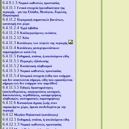
6.4.9.1.3
Νομικό καθεστώς προστασίας
6.4.11.1
Γενικά στοιχεία (μοναδικότητα της
περιοχής - για την Ελλάδα, Μεσόγειο, Ευρώπη,
Παγκόσμια)
6.4.11.2
Περιγραφή σημαντικών βιοτόπων,
κατανομή στο χώρο
6.4.11.2.4
Υγρά λιβάδια
6.4.11.2.6
Καλλιεργούμενες εκτάσεις
6.4.11.2.12
Άλλο
6.4.11.3
Κατάλογος των πτηνών της περιοχής
6.4.11.4
Κατάλογος μεσοχειμωνιάτικων
παρατηρήσεων κατά έτη
6.4.11.5
Ενδημικά, σπάνια, ή απειλούμενα είδη
6.4.11.5.1
Περιοχές εξάπλωσης
6.4.11.5.2
Κατάσταση πληθυσμού
6.4.11.5.3
Νομικό καθεστώς προστασίας
6.4.11.5.4
Ιστορικά στοιχεία (είδη που υπήρχαν
και δεν απαντώνται σήμερα, είδη που εμφανίζονται
σήμερα ενώ δεν υπήρχαν στο παρελθόν)
6.4.11.5.5
Ειδικές δραστηριότητες
(απελευθερώσεις, απαγορεύσεις κυνηγιού,
δακτυλιώσεις, περιθάλψεις, καταμετρήσεις
πληθυσμών, συστηματικές παρατηρήσεις)
6.4.11.6
Καταφύγια άγριας ζωής στον
παρακείμενο χώρο, άμεσα συνδεδεμένα με την
περιοχή
6.4.12
Μεγάλα Θηλαστικά (κατάλογος)
6.4.12.1
Ενδημικά, σπάνια, ή απειλούμενα είδη
6.4.12.1.3
Νομικό καθεστώς προστασίας