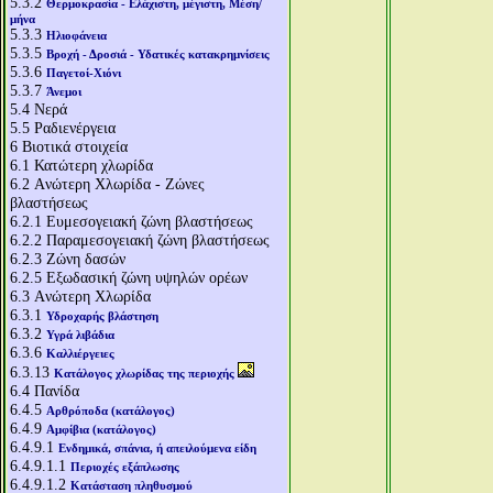
5.3.2
Θερμοκρασία - Ελάχιστη, μέγιστη, Μέση/
μήνα
5.3.3
Ηλιοφάνεια
5.3.5
Βροχή - Δροσιά - Υδατικές κατακρημνίσεις
5.3.6
Παγετοί-Χιόνι
5.3.7
Άνεμοι
5.4
Νερά
5.5
Ραδιενέργεια
6
Βιοτικά στοιχεία
6.1
Κατώτερη χλωρίδα
6.2
Aνώτερη Χλωρίδα - Ζώνες
βλαστήσεως
6.2.1
Ευμεσογειακή ζώνη βλαστήσεως
6.2.2
Παραμεσογειακή ζώνη βλαστήσεως
6.2.3
Ζώνη δασών
6.2.5
Εξωδασική ζώνη υψηλών ορέων
6.3
Aνώτερη Χλωρίδα
6.3.1
Υδροχαρής βλάστηση
6.3.2
Υγρά λιβάδια
6.3.6
Καλλιέργειες
6.3.13
Κατάλογος χλωρίδας της περιοχής
6.4
Πανίδα
6.4.5
Αρθρόποδα (κατάλογος)
6.4.9
Αμφίβια (κατάλογος)
6.4.9.1
Ενδημικά, σπάνια, ή απειλούμενα είδη
6.4.9.1.1
Περιοχές εξάπλωσης
6.4.9.1.2
Κατάσταση πληθυσμού