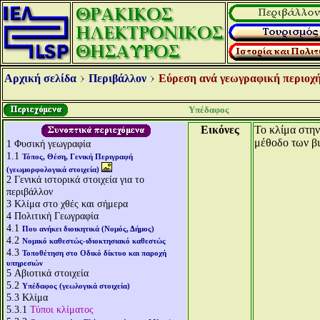
Αρχική σελίδα
Περιβάλλον
Εύρεση ανά γεωγραφική περιοχή
Υπέδαφος
Εικόνες
Το κλίμα στην
μέθοδο των β
1
Φυσική γεωγραφία
1.1
Τόπος, Θέση, Γενική Περιγραφή
(γεωμορφολογικά στοιχεία)
2
Γενικά ιστορικά στοιχεία για το
περιβάλλον
3
Κλίμα στο χθές και σήμερα
4
Πολιτική Γεωγραφία
4.1
Που ανήκει διοικητικά (Νομός, Δήμος)
4.2
Νομικό καθεστώς-ιδιοκτησιακό καθεστώς
4.3
Τοποθέτηση στο Οδικό δίκτυο και παροχή
υπηρεσιών
5
Αβιοτικά στοιχεία
5.2
Υπέδαφος (γεωλογικά στοιχεία)
5.3
Κλίμα
5.3.1
Τύποι κλίματος