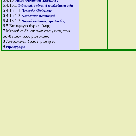
6.4.13
Μικρά Θηλαστικά (κατάλογος)
6.4.13.1
Ενδημικά, σπάνια, ή απειλούμενα είδη
6.4.13.1.1
Περιοχές εξάπλωσης
6.4.13.1.2
Κατάσταση πληθυσμού
6.4.13.1.3
Νομικό καθεστώς προστασίας
6.5
Καταφύγια άγριας ζωής
7
Μερική ανάλυση των στοιχείων, που
συνθέτουν τους βιοτόπους
8
Ανθρώπινες δραστηριότητες
9
Βιβλιογραφία