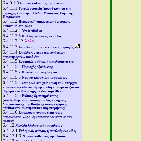
6.4.9.1.3
Νομικό καθεστώς προστασίας
6.4.11.1
Γενικά στοιχεία (μοναδικότητα της
περιοχής - για την Ελλάδα, Μεσόγειο, Ευρώπη,
Παγκόσμια)
6.4.11.2
Περιγραφή σημαντικών βιοτόπων,
κατανομή στο χώρο
6.4.11.2.4
Υγρά λιβάδια
6.4.11.2.6
Καλλιεργούμενες εκτάσεις
6.4.11.2.12
Άλλο
6.4.11.3
Κατάλογος των πτηνών της περιοχής
6.4.11.4
Κατάλογος μεσοχειμωνιάτικων
παρατηρήσεων κατά έτη
6.4.11.5
Ενδημικά, σπάνια, ή απειλούμενα είδη
6.4.11.5.1
Περιοχές εξάπλωσης
6.4.11.5.2
Κατάσταση πληθυσμού
6.4.11.5.3
Νομικό καθεστώς προστασίας
6.4.11.5.4
Ιστορικά στοιχεία (είδη που υπήρχαν
και δεν απαντώνται σήμερα, είδη που εμφανίζονται
σήμερα ενώ δεν υπήρχαν στο παρελθόν)
6.4.11.5.5
Ειδικές δραστηριότητες
(απελευθερώσεις, απαγορεύσεις κυνηγιού,
δακτυλιώσεις, περιθάλψεις, καταμετρήσεις
πληθυσμών, συστηματικές παρατηρήσεις)
6.4.11.6
Καταφύγια άγριας ζωής στον
παρακείμενο χώρο, άμεσα συνδεδεμένα με την
περιοχή
6.4.12
Μεγάλα Θηλαστικά (κατάλογος)
6.4.12.1
Ενδημικά, σπάνια, ή απειλούμενα είδη
6.4.12.1.3
Νομικό καθεστώς προστασίας