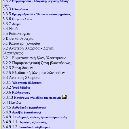
5.3.2
Θερμοκρασία - Ελάχιστη, μέγιστη, Μέση/
μήνα
5.3.3
Ηλιοφάνεια
5.3.5
Βροχή - Δροσιά - Υδατικές κατακρημνίσεις
5.3.6
Παγετοί-Χιόνι
5.3.7
Άνεμοι
5.4
Νερά
5.5
Ραδιενέργεια
6
Βιοτικά στοιχεία
6.1
Κατώτερη χλωρίδα
6.2
Aνώτερη Χλωρίδα - Ζώνες
βλαστήσεως
6.2.1
Ευμεσογειακή ζώνη βλαστήσεως
6.2.2
Παραμεσογειακή ζώνη βλαστήσεως
6.2.3
Ζώνη δασών
6.2.5
Εξωδασική ζώνη υψηλών ορέων
6.3
Aνώτερη Χλωρίδα
6.3.1
Υδροχαρής βλάστηση
6.3.2
Υγρά λιβάδια
6.3.6
Καλλιέργειες
6.3.13
Κατάλογος χλωρίδας της περιοχής
6.4
Πανίδα
6.4.5
Αρθρόποδα (κατάλογος)
6.4.9
Αμφίβια (κατάλογος)
6.4.9.1
Ενδημικά, σπάνια, ή απειλούμενα είδη
6.4.9.1.1
Περιοχές εξάπλωσης
6.4.9.1.2
Κατάσταση πληθυσμού