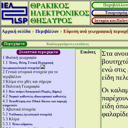
Αρχική σελίδα
Περιβάλλον
Εύρεση ανά γεωγραφική περιοχή
Καλλιεργούμενες εκτάσεις
Εικόνες
Στα ανοι
1
Φυσική γεωγραφία
βουτηχτά
1.1
Τόπος, Θέση, Γενική Περιγραφή
ενώ στις
(γεωμορφολογικά στοιχεία)
2
Γενικά ιστορικά στοιχεία για το
είδη πε
περιβάλλον
3
Κλίμα στο χθές και σήμερα
4
Πολιτική Γεωγραφία
Οι καλαμ
4.1
Που ανήκει διοικητικά (Νομός, Δήμος)
4.2
παρέχουν
Νομικό καθεστώς-ιδιοκτησιακό καθεστώς
4.3
Τοποθέτηση στο Οδικό δίκτυο και παροχή
είδη όπω
υπηρεσιών
5
Αβιοτικά στοιχεία
φαλαρίδε
5.2
Υπέδαφος (γεωλογικά στοιχεία)
5.3
Κλίμα
5.3.1
Τύποι κλίματος