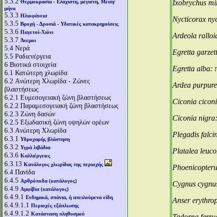
5.3.2
Θερμοκρασία - Ελάχιστη, μέγιστη, Μέση/
Ixobrychus mi
μήνα
5.3.3
Ηλιοφάνεια
Nycticorax ny
5.3.5
Βροχή - Δροσιά - Υδατικές κατακρημνίσεις
5.3.6
Παγετοί-Χιόνι
Ardeola ralloi
5.3.7
Άνεμοι
5.4
Νερά
Egretta garzet
5.5
Ραδιενέργεια
6
Βιοτικά στοιχεία
Egretta alba:
6.1
Κατώτερη χλωρίδα
6.2
Aνώτερη Χλωρίδα - Ζώνες
Ardea purpur
βλαστήσεως
6.2.1
Ευμεσογειακή ζώνη βλαστήσεως
Ciconia cicon
6.2.2
Παραμεσογειακή ζώνη βλαστήσεως
6.2.3
Ζώνη δασών
Ciconia nigra
6.2.5
Εξωδασική ζώνη υψηλών ορέων
6.3
Aνώτερη Χλωρίδα
Plegadis falci
6.3.1
Υδροχαρής βλάστηση
6.3.2
Υγρά λιβάδια
Platalea leuc
6.3.6
Καλλιέργειες
6.3.13
Κατάλογος χλωρίδας της περιοχής
Phoenicopteru
6.4
Πανίδα
6.4.5
Αρθρόποδα (κατάλογος)
Cygnus cygnu
6.4.9
Αμφίβια (κατάλογος)
6.4.9.1
Ενδημικά, σπάνια, ή απειλούμενα είδη
Anser erythro
6.4.9.1.1
Περιοχές εξάπλωσης
6.4.9.1.2
Κατάσταση πληθυσμού
Tadorna ferru