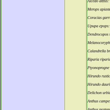
Alcedo atthis:
Merops apiast
Coracias garr
Upupa epops
Dendrocopos 
Melanocoryph
Calandrella b
Riparia ripari
Ptyonoprogne 
Hirundo rusti
Hirundo daur
Delichon urbi
Anthus campes
Anthus praten