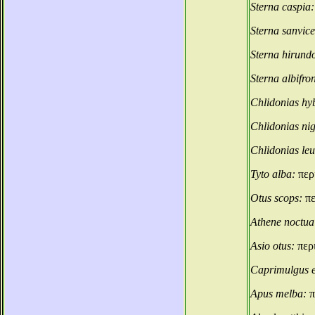
Sterna caspia
Sterna sanvic
Sterna hirund
Sterna albifro
Chlidonias hy
Chlidonias ni
Chlidonias le
Tyto alba:
περ
Otus scops:
π
Athene noctu
Asio otus:
περ
Caprimulgus 
Apus melba:
π