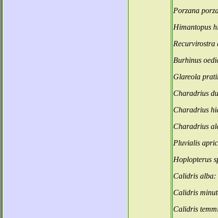
Porzana porz
Himantopus h
Recurvirostra 
Burhinus oed
Glareola prat
Charadrius d
Charadrius hi
Charadrius al
Pluvialis apri
Hoplopterus s
Calidris alba:
Calidris minu
Calidris temm