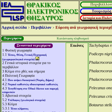
Αρχική σελίδα
Περιβάλλον
Εύρεση ανά γεωγραφική περιοχή
Κατάσταση πληθυσμού
Εικόνες
Tachybaptus ru
1
Φυσική γεωγραφία
Podiceps nigri
1.1
Τόπος, Θέση, Γενική Περιγραφή
(γεωμορφολογικά στοιχεία)
Phalacrocora
2
Γενικά ιστορικά στοιχεία για το
περιβάλλον
Phalacrocorax 
3
Κλίμα στο χθές και σήμερα
4
Πολιτική Γεωγραφία
Phalacrocora
4.1
Που ανήκει διοικητικά (Νομός, Δήμος)
4.2
Νομικό καθεστώς-ιδιοκτησιακό καθεστώς
Pelecanus ono
4.3
Τοποθέτηση στο Οδικό δίκτυο και παροχή
υπηρεσιών
5
Αβιοτικά στοιχεία
Pelecanus cri
5.2
Υπέδαφος (γεωλογικά στοιχεία)
5.3
Κλίμα
Botaurus stell
5.3.1
Τύποι κλίματος