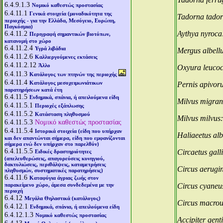
6.4.9.1.3
Νομικό καθεστώς προστασίας
6.4.11.1
Γενικά στοιχεία (μοναδικότητα της
Tadorna tado
περιοχής - για την Ελλάδα, Μεσόγειο, Ευρώπη,
Παγκόσμια)
6.4.11.2
Aythya nyroca
Περιγραφή σημαντικών βιοτόπων,
κατανομή στο χώρο
6.4.11.2.4
Υγρά λιβάδια
Mergus albell
6.4.11.2.6
Καλλιεργούμενες εκτάσεις
6.4.11.2.12
Άλλο
Oxyura leuco
6.4.11.3
Κατάλογος των πτηνών της περιοχής
6.4.11.4
Κατάλογος μεσοχειμωνιάτικων
Pernis apivor
παρατηρήσεων κατά έτη
6.4.11.5
Ενδημικά, σπάνια, ή απειλούμενα είδη
Milvus migra
6.4.11.5.1
Περιοχές εξάπλωσης
6.4.11.5.2
Κατάσταση πληθυσμού
Milvus milvus
6.4.11.5.3
Νομικό καθεστώς προστασίας
6.4.11.5.4
Ιστορικά στοιχεία (είδη που υπήρχαν
Haliaeetus alb
και δεν απαντώνται σήμερα, είδη που εμφανίζονται
σήμερα ενώ δεν υπήρχαν στο παρελθόν)
6.4.11.5.5
Circaetus gall
Ειδικές δραστηριότητες
(απελευθερώσεις, απαγορεύσεις κυνηγιού,
δακτυλιώσεις, περιθάλψεις, καταμετρήσεις
Circus aerugi
πληθυσμών, συστηματικές παρατηρήσεις)
6.4.11.6
Καταφύγια άγριας ζωής στον
παρακείμενο χώρο, άμεσα συνδεδεμένα με την
Circus cyaneu
περιοχή
6.4.12
Μεγάλα Θηλαστικά (κατάλογος)
Circus macro
6.4.12.1
Ενδημικά, σπάνια, ή απειλούμενα είδη
6.4.12.1.3
Νομικό καθεστώς προστασίας
Accipiter genti