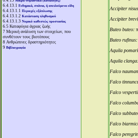
6.4.13
Μικρά Θηλαστικά (κατάλογος)
6.4.13.1
Ενδημικά, σπάνια, ή απειλούμενα είδη
Accipiter nisu
6.4.13.1.1
Περιοχές εξάπλωσης
6.4.13.1.2
Κατάσταση πληθυσμού
Accipiter brev
6.4.13.1.3
Νομικό καθεστώς προστασίας
6.5
Καταφύγια άγριας ζωής
Buteo buteo:
7
Μερική ανάλυση των στοιχείων, που
συνθέτουν τους βιοτόπους
Buteo rufinus
8
Ανθρώπινες δραστηριότητες
9
Βιβλιογραφία
Aquila pomar
Aquila clanga
Falco nauman
Falco tinnunc
Falco vespert
Falco columb
Falco subbut
Falco biarmic
Falco peregri