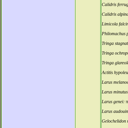
Calidris ferru
Calidris alpin
Limicola falci
Philomachus 
Tringa stagnat
Tringa ochrop
Tringa glareo
Actitis hypole
Larus melano
Larus minutu
Larus genei:
π
Larus audouin
Gelochelidon 