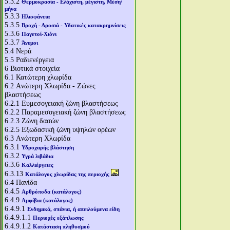
5.3.2
Θερμοκρασία - Ελάχιστη, μέγιστη, Μέση/
μήνα
5.3.3
Ηλιοφάνεια
5.3.5
Βροχή - Δροσιά - Υδατικές κατακρημνίσεις
5.3.6
Παγετοί-Χιόνι
5.3.7
Άνεμοι
5.4
Νερά
5.5
Ραδιενέργεια
6
Βιοτικά στοιχεία
6.1
Κατώτερη χλωρίδα
6.2
Aνώτερη Χλωρίδα - Ζώνες
βλαστήσεως
6.2.1
Ευμεσογειακή ζώνη βλαστήσεως
6.2.2
Παραμεσογειακή ζώνη βλαστήσεως
6.2.3
Ζώνη δασών
6.2.5
Εξωδασική ζώνη υψηλών ορέων
6.3
Aνώτερη Χλωρίδα
6.3.1
Υδροχαρής βλάστηση
6.3.2
Υγρά λιβάδια
6.3.6
Καλλιέργειες
6.3.13
Κατάλογος χλωρίδας της περιοχής
6.4
Πανίδα
6.4.5
Αρθρόποδα (κατάλογος)
6.4.9
Αμφίβια (κατάλογος)
6.4.9.1
Ενδημικά, σπάνια, ή απειλούμενα είδη
6.4.9.1.1
Περιοχές εξάπλωσης
6.4.9.1.2
Κατάσταση πληθυσμού