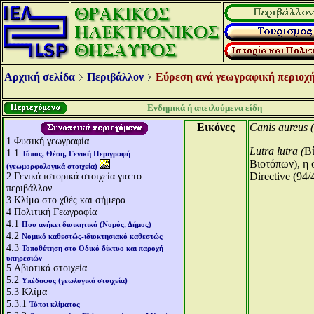
Αρχική σελίδα
Περιβάλλον
Εύρεση ανά γεωγραφική περιοχή
Ενδημικά ή απειλούμενα είδη
Εικόνες
Canis aureus 
1
Φυσική γεωγραφία
Lutra lutra (
Β
1.1
Τόπος, Θέση, Γενική Περιγραφή
Βιοτόπων), η 
(γεωμορφολογικά στοιχεία)
2
Γενικά ιστορικά στοιχεία για το
Directive (94
περιβάλλον
3
Κλίμα στο χθές και σήμερα
4
Πολιτική Γεωγραφία
4.1
Που ανήκει διοικητικά (Νομός, Δήμος)
4.2
Νομικό καθεστώς-ιδιοκτησιακό καθεστώς
4.3
Τοποθέτηση στο Οδικό δίκτυο και παροχή
υπηρεσιών
5
Αβιοτικά στοιχεία
5.2
Υπέδαφος (γεωλογικά στοιχεία)
5.3
Κλίμα
5.3.1
Τύποι κλίματος