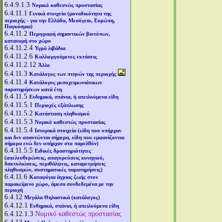
6.4.9.1.3
Νομικό καθεστώς προστασίας
6.4.11.1
Γενικά στοιχεία (μοναδικότητα της
περιοχής - για την Ελλάδα, Μεσόγειο, Ευρώπη,
Παγκόσμια)
6.4.11.2
Περιγραφή σημαντικών βιοτόπων,
κατανομή στο χώρο
6.4.11.2.4
Υγρά λιβάδια
6.4.11.2.6
Καλλιεργούμενες εκτάσεις
6.4.11.2.12
Άλλο
6.4.11.3
Κατάλογος των πτηνών της περιοχής
6.4.11.4
Κατάλογος μεσοχειμωνιάτικων
παρατηρήσεων κατά έτη
6.4.11.5
Ενδημικά, σπάνια, ή απειλούμενα είδη
6.4.11.5.1
Περιοχές εξάπλωσης
6.4.11.5.2
Κατάσταση πληθυσμού
6.4.11.5.3
Νομικό καθεστώς προστασίας
6.4.11.5.4
Ιστορικά στοιχεία (είδη που υπήρχαν
και δεν απαντώνται σήμερα, είδη που εμφανίζονται
σήμερα ενώ δεν υπήρχαν στο παρελθόν)
6.4.11.5.5
Ειδικές δραστηριότητες
(απελευθερώσεις, απαγορεύσεις κυνηγιού,
δακτυλιώσεις, περιθάλψεις, καταμετρήσεις
πληθυσμών, συστηματικές παρατηρήσεις)
6.4.11.6
Καταφύγια άγριας ζωής στον
παρακείμενο χώρο, άμεσα συνδεδεμένα με την
περιοχή
6.4.12
Μεγάλα Θηλαστικά (κατάλογος)
6.4.12.1
Ενδημικά, σπάνια, ή απειλούμενα είδη
6.4.12.1.3
Νομικό καθεστώς προστασίας