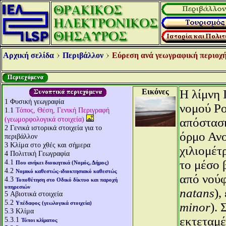
Αρχική σελίδα
Περιβάλλον
Εύρεση ανά γεωγραφική περιοχή
Εικόνες
Η λίμνη 
1
Φυσική γεωγραφία
νομού Ρο
1.1
Τόπος, Θέση, Γενική Περιγραφή
(γεωμορφολογικά στοιχεία)
απόσταση
2
Γενικά ιστορικά στοιχεία για το
όρμο Ανο
περιβάλλον
3
Κλίμα στο χθές και σήμερα
χιλιομέτ
4
Πολιτική Γεωγραφία
4.1
το μέσο 
Που ανήκει διοικητικά (Νομός, Δήμος)
4.2
Νομικό καθεστώς-ιδιοκτησιακό καθεστώς
από νούφ
4.3
Τοποθέτηση στο Οδικό δίκτυο και παροχή
υπηρεσιών
natans
),
5
Αβιοτικά στοιχεία
5.2
Υπέδαφος (γεωλογικά στοιχεία)
minor
).
5.3
Κλίμα
εκτεταμέ
5.3.1
Τύποι κλίματος