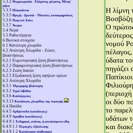
5.3.2
Θερμοκρασία - Ελάχιστη, μέγιστη, Μέση/
μήνα
Η λίμνη 
5.3.3
Ηλιοφάνεια
5.3.5
Βροχή - Δροσιά - Υδατικές κατακρημνίσεις
Βοσβόζη 
5.3.6
Παγετοί-Χιόνι
5.3.7
Ο πρώτος
Άνεμοι
5.4
Νερά
δεύτερος
5.5
Ραδιενέργεια
6
Βιοτικά στοιχεία
νομού Ρο
6.1
Κατώτερη χλωρίδα
6.2
Aνώτερη Χλωρίδα - Ζώνες
πέλαγος,
βλαστήσεως
ύδατα το
6.2.1
Ευμεσογειακή ζώνη βλαστήσεως
6.2.2
Παραμεσογειακή ζώνη βλαστήσεως
πηγάζει 
6.2.3
Ζώνη δασών
Παπίκιου
6.2.5
Εξωδασική ζώνη υψηλών ορέων
6.3
Aνώτερη Χλωρίδα
Φιλιούρη
6.3.1
Υδροχαρής βλάστηση
6.3.2
Υγρά λιβάδια
(περιοχή
6.3.6
Καλλιέργειες
οι δύο π
6.3.13
Κατάλογος χλωρίδας της περιοχής
6.4
Πανίδα
το παρελ
6.4.5
Αρθρόποδα (κατάλογος)
6.4.9
υδάτων τ
Αμφίβια (κατάλογος)
6.4.9.1
Ενδημικά, σπάνια, ή απειλούμενα είδη
και διακ
6.4.9.1.1
Περιοχές εξάπλωσης
6.4.9.1.2
Κατάσταση πληθυσμού