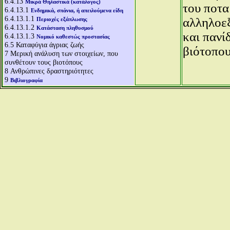
6.4.13
Μικρά Θηλαστικά (κατάλογος)
του ποτα
6.4.13.1
Ενδημικά, σπάνια, ή απειλούμενα είδη
6.4.13.1.1
αλληλοεξ
Περιοχές εξάπλωσης
6.4.13.1.2
Κατάσταση πληθυσμού
και πανί
6.4.13.1.3
Νομικό καθεστώς προστασίας
6.5
Καταφύγια άγριας ζωής
βιότοπου
7
Μερική ανάλυση των στοιχείων, που
συνθέτουν τους βιοτόπους
8
Ανθρώπινες δραστηριότητες
9
Βιβλιογραφία