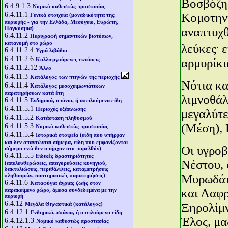
Βοσβόζης
6.4.9.1.3
Νομικό καθεστώς προστασίας
6.4.11.1
Κομοτηνή
Γενικά στοιχεία (μοναδικότητα της
περιοχής - για την Ελλάδα, Μεσόγειο, Ευρώπη,
Παγκόσμια)
αναπτυχθ
6.4.11.2
Περιγραφή σημαντικών βιοτόπων,
.
κατανομή στο χώρο
λεύκες
ε
6.4.11.2.4
Υγρά λιβάδια
6.4.11.2.6
Καλλιεργούμενες εκτάσεις
αρμυρίκι
6.4.11.2.12
Άλλο
6.4.11.3
Κατάλογος των πτηνών της περιοχής
Νότια κα
6.4.11.4
Κατάλογος μεσοχειμωνιάτικων
παρατηρήσεων κατά έτη
λιμνοθάλ
6.4.11.5
Ενδημικά, σπάνια, ή απειλούμενα είδη
6.4.11.5.1
Περιοχές εξάπλωσης
μεγαλύτε
6.4.11.5.2
Κατάσταση πληθυσμού
(Μέση), 
6.4.11.5.3
Νομικό καθεστώς προστασίας
6.4.11.5.4
Ιστορικά στοιχεία (είδη που υπήρχαν
και δεν απαντώνται σήμερα, είδη που εμφανίζονται
Οι υγροβ
σήμερα ενώ δεν υπήρχαν στο παρελθόν)
6.4.11.5.5
Ειδικές δραστηριότητες
Νέστου, 
(απελευθερώσεις, απαγορεύσεις κυνηγιού,
δακτυλιώσεις, περιθάλψεις, καταμετρήσεις
πληθυσμών, συστηματικές παρατηρήσεις)
Μυρωδάτ
6.4.11.6
Καταφύγια άγριας ζωής στον
και Λαφρ
παρακείμενο χώρο, άμεσα συνδεδεμένα με την
περιοχή
6.4.12
Μεγάλα Θηλαστικά (κατάλογος)
Ξηρολίμν
6.4.12.1
Ενδημικά, σπάνια, ή απειλούμενα είδη
Έλος, μα
6.4.12.1.3
Νομικό καθεστώς προστασίας