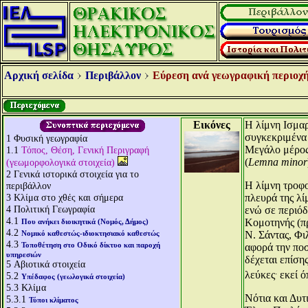
Αρχική σελίδα
Περιβάλλον
Εύρεση ανά γεωγραφική περιοχή
Εικόνες
Η λίμνη Ισμαρ
συγκεκριμένα 
1
Φυσική γεωγραφία
Μεγάλο μέρος 
1.1
Τόπος, Θέση, Γενική Περιγραφή
(
Lemna minor
(γεωμορφολογικά στοιχεία)
2
Γενικά ιστορικά στοιχεία για το
Η λίμνη τροφο
περιβάλλον
3
Κλίμα στο χθές και σήμερα
πλευρά της λί
4
Πολιτική Γεωγραφία
ενώ σε περιόδ
4.1
Κομοτηνής (πρ
Που ανήκει διοικητικά (Νομός, Δήμος)
4.2
Νομικό καθεστώς-ιδιοκτησιακό καθεστώς
Ν. Σάντας, Φι
4.3
Τοποθέτηση στο Οδικό δίκτυο και παροχή
αφορά την ποσ
υπηρεσιών
δέχεται επίση
5
Αβιοτικά στοιχεία
.
λεύκες
εκεί ό
5.2
Υπέδαφος (γεωλογικά στοιχεία)
5.3
Κλίμα
Νότια και Δυτ
5.3.1
Τύποι κλίματος