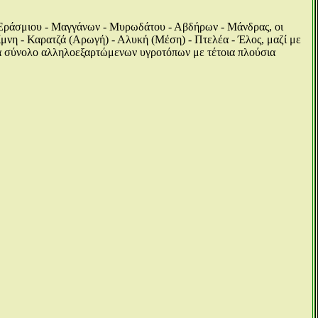
ς Εράσμιου - Μαγγάνων - Μυρωδάτου - Αβδήρων - Μάνδρας, οι
μνη - Καρατζά (Αρωγή) - Αλυκή (Μέση) - Πτελέα - Έλος, μαζί με
ένα σύνολο αλληλοεξαρτώμενων υγροτόπων με τέτοια πλούσια