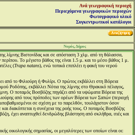
Ανά γεωγραφική περιοχή
Περιεχόμενα γεωγραφικών περιοχών
Φωτογραφικό υλικό
Συγκεντρωτικοί κατάλογοι
Νομός, Δήμος
ης λίμνης Βιστονίδας και σε απόσταση 3 χλμ. από τη θάλασσα,
ερίπου. Το μέγιστο βάθος της είναι 1.5 μ. και το μέσο βάθος 1 μ.
ατέλες (
Trapa natans
), ενώ τοπικά επιπλέει η φακή του νερού
ει από το Φιλιούρη ή Φυλίρι. Ο πρώτος εκβάλλει στη Βόρεια
νομού Ροδόπης, εκβάλλει Νότια της λίμνης στο Θρακικό πέλαγος,
λίμνη. Ο ποταμός Βοσβόζης πηγάζει από τα υψώματα Βόρεια της
λιούρης από τους πρόποδες των ορέων Βόρεια των Σαπών (περιοχή
ά υποβαθμισμένοι σε σχέση με το παρελθόν, τουλάχιστον όσον
ε και διακόπτεται η συνέχεια της ροής τους. Ο ποταμός Βοσβόζης
βόζη, έχει αναπτυχθεί δενδρώδης βλάστηση από σκλήθρα, ιτιές και
ικής οικολογικής σημασίας, οι μεγαλύτερες των οποίων είναι οι: