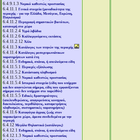
6.4.9.1.3
Νομικό καθεστώς προστασίας
6.4.11.1
Γενικά στοιχεία (μοναδικότητα της
περιοχής - για την Ελλάδα, Μεσόγειο, Ευρώπη,
Παγκόσμια)
6.4.11.2
Περιγραφή σημαντικών βιοτόπων,
κατανομή στο χώρο
6.4.11.2.4
Υγρά λιβάδια
6.4.11.2.6
Καλλιεργούμενες εκτάσεις
6.4.11.2.12
Άλλο
6.4.11.3
Κατάλογος των πτηνών της περιοχής
6.4.11.4
Κατάλογος μεσοχειμωνιάτικων
παρατηρήσεων κατά έτη
6.4.11.5
Ενδημικά, σπάνια, ή απειλούμενα είδη
6.4.11.5.1
Περιοχές εξάπλωσης
6.4.11.5.2
Κατάσταση πληθυσμού
6.4.11.5.3
Νομικό καθεστώς προστασίας
6.4.11.5.4
Ιστορικά στοιχεία (είδη που υπήρχαν
και δεν απαντώνται σήμερα, είδη που εμφανίζονται
σήμερα ενώ δεν υπήρχαν στο παρελθόν)
6.4.11.5.5
Ειδικές δραστηριότητες
(απελευθερώσεις, απαγορεύσεις κυνηγιού,
δακτυλιώσεις, περιθάλψεις, καταμετρήσεις
πληθυσμών, συστηματικές παρατηρήσεις)
6.4.11.6
Καταφύγια άγριας ζωής στον
παρακείμενο χώρο, άμεσα συνδεδεμένα με την
περιοχή
6.4.12
Μεγάλα Θηλαστικά (κατάλογος)
6.4.12.1
Ενδημικά, σπάνια, ή απειλούμενα είδη
6.4.12.1.3
Νομικό καθεστώς προστασίας