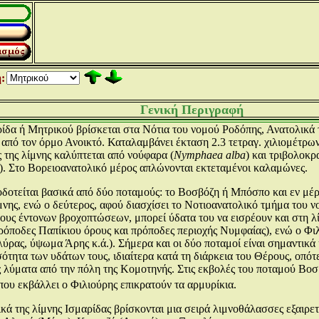
:
Γενική Περιγραφή
ίδα ή Μητρικού βρίσκεται στα Νότια του νομού Ροδόπης, Ανατολικά τ
από τον όρμο Ανοικτό. Καταλαμβάνει έκταση 2.3 τετραγ. χιλιομέτρων π
της λίμνης καλύπτεται από νούφαρα (
Nymphaea alba
) και τριβολοκρ
). Στο Βορειοανατολικό μέρος απλώνονται εκτεταμένοι καλαμώνες.
δοτείται βασικά από δύο ποταμούς: το Βοσβόζη ή Μπόσπο και εν μέρ
μνης, ενώ ο δεύτερος, αφού διασχίσει το Νοτιοανατολικό τμήμα του 
ους έντονων βροχοπτώσεων, μπορεί ύδατα του να εισρέουν και στη 
όποδες Παπίκιου όρους και πρόποδες περιοχής Νυμφαίας), ενώ ο Φι
λύρας, ύψωμα Άρης κ.ά.). Σήμερα και οι δύο ποταμοί είναι σημαντικ
ότητα των υδάτων τους, ιδιαίτερα κατά τη διάρκεια του Θέρους, οπότ
ς λύματα από την πόλη της Κομοτηνής. Στις εκβολές του ποταμού Βοσ
που εκβάλλει ο Φιλιούρης επικρατούν τα αρμυρίκια.
ικά της λίμνης Ισμαρίδας βρίσκονται μια σειρά λιμνοθάλασσες εξαιρετ