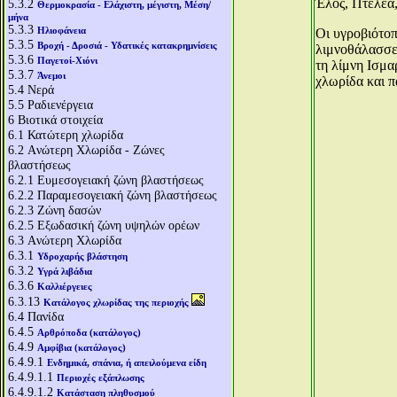
Έλος, Πτελέα
5.3.2
Θερμοκρασία - Ελάχιστη, μέγιστη, Μέση/
μήνα
5.3.3
Ηλιοφάνεια
Οι υγροβιότο
5.3.5
Βροχή - Δροσιά - Υδατικές κατακρημνίσεις
λιμνοθάλασσες
5.3.6
Παγετοί-Χιόνι
τη λίμνη Ισμα
5.3.7
Άνεμοι
χλωρίδα και π
5.4
Νερά
5.5
Ραδιενέργεια
6
Βιοτικά στοιχεία
6.1
Κατώτερη χλωρίδα
6.2
Aνώτερη Χλωρίδα - Ζώνες
βλαστήσεως
6.2.1
Ευμεσογειακή ζώνη βλαστήσεως
6.2.2
Παραμεσογειακή ζώνη βλαστήσεως
6.2.3
Ζώνη δασών
6.2.5
Εξωδασική ζώνη υψηλών ορέων
6.3
Aνώτερη Χλωρίδα
6.3.1
Υδροχαρής βλάστηση
6.3.2
Υγρά λιβάδια
6.3.6
Καλλιέργειες
6.3.13
Κατάλογος χλωρίδας της περιοχής
6.4
Πανίδα
6.4.5
Αρθρόποδα (κατάλογος)
6.4.9
Αμφίβια (κατάλογος)
6.4.9.1
Ενδημικά, σπάνια, ή απειλούμενα είδη
6.4.9.1.1
Περιοχές εξάπλωσης
6.4.9.1.2
Κατάσταση πληθυσμού