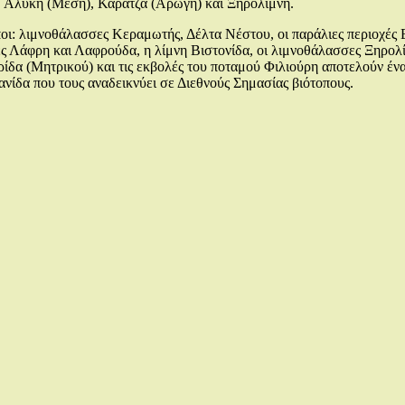
, Αλυκή (Μέση), Καρατζά (Αρωγή) και Ξηρολίμνη.
ποι: λιμνοθάλασσες Κεραμωτής, Δέλτα Νέστου, οι παράλιες περιοχέ
 Λάφρη και Λαφρούδα, η λίμνη Βιστονίδα, οι λιμνοθάλασσες Ξηρολί
ρίδα (Μητρικού) και τις εκβολές του ποταμού Φιλιούρη αποτελούν 
ανίδα που τους αναδεικνύει σε Διεθνούς Σημασίας βιότοπους.