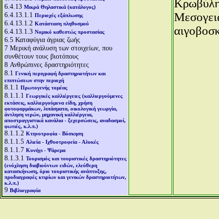
Κρωβύλη,
6.4.13
Μικρά Θηλαστικά (κατάλογος)
Μεσογεια
6.4.13.1.1
Περιοχές εξάπλωσης
6.4.13.1.2
Κατάσταση πληθυσμού
αιγοβοσκ
6.4.13.1.3
Νομικό καθεστώς προστασίας
6.5
Καταφύγια άγριας ζωής
7
Μερική ανάλυση των στοιχείων, που
συνθέτουν τους βιοτόπους
8
Ανθρώπινες δραστηριότητες
8.1
Γενική περιγραφή δραστηριοτήτων και
επιπτώσεων στην περιοχή
8.1.1
Πρωτογενής τομέας
8.1.1.1
Γεωργικές καλλιέργειες (καλλιεργούμενες
εκτάσεις, καλλιεργούμενα είδη, χρήση
φυτοφαρμάκων, λιπάσματα, οικολογική γεωργία,
άντληση νερών, μηχανική καλλιέργεια,
αποστραγγιστικά κανάλια - ξεχερσώσεις, αναδασμοί,
φωτιές, κ.λ.π.)
8.1.1.2
Κτηνοτροφία - Βόσκηση
8.1.1.5
Αλιεία - Ιχθυοτροφεία - Αλυκές
8.1.1.7
Κυνήγι - Ψάρεμα
8.1.3.1
Τουρισμός και τουριστικές δραστηριότητες
(ενόχληση διαβιούντων ειδών, ελεύθερη
κατασκήνωση, όριο τουριστικής ανάπτυξης,
προδιαγραφές κτιρίων και γενικών δραστηριοτήτων,
κ.λ.π.)
9
Βιβλιογραφία