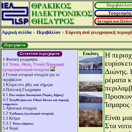
Αρχική σελίδα
Περιβάλλον
Εύρεση ανά γεωγραφική περιοχή
Εικόνες
Η περιοχ
1
Φυσική γεωγραφία
ευρίσκετ
1.1
Τόπος, Θέση, Γενική Περιγραφή
(γεωμορφολογικά στοιχεία)
Διώνης. 
2
Γενικά ιστορικά στοιχεία για το
ρέματα κ
περιβάλλον
3
Κλίμα στο χθές και σήμερα
περιλαμβ
4
Πολιτική Γεωγραφία
4.1
Προσκυνη
Που ανήκει διοικητικά (Νομός, Δήμος)
4.3
Τοποθέτηση στο Οδικό δίκτυο και παροχή
Ίσμαρος 
υπηρεσιών
5
Αβιοτικά στοιχεία
5.2
Υπέδαφος (γεωλογικά στοιχεία)
Είναι μι
5.3
Κλίμα
5.3.1
Τύποι κλίματος
Στα νοτι
5.4
Νερά