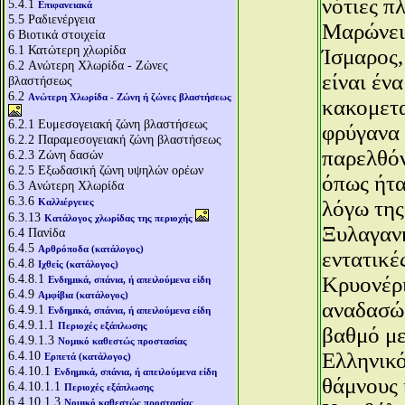
νότιες π
5.4.1
Επιφανειακά
5.5
Ραδιενέργεια
Μαρώνεια
6
Βιοτικά στοιχεία
6.1
Κατώτερη χλωρίδα
Ίσμαρος,
6.2
Aνώτερη Χλωρίδα - Ζώνες
είναι έν
βλαστήσεως
6.2
Aνώτερη Χλωρίδα - Ζώνη ή ζώνες βλαστήσεως
κακομετα
6.2.1
Ευμεσογειακή ζώνη βλαστήσεως
φρύγανα 
6.2.2
Παραμεσογειακή ζώνη βλαστήσεως
παρελθόν
6.2.3
Ζώνη δασών
6.2.5
Εξωδασική ζώνη υψηλών ορέων
όπως ήτα
6.3
Aνώτερη Χλωρίδα
6.3.6
Καλλιέργειες
λόγω της
6.3.13
Κατάλογος χλωρίδας της περιοχής
Ξυλαγανή
6.4
Πανίδα
6.4.5
Αρθρόποδα (κατάλογος)
εντατικέ
6.4.8
Ιχθείς (κατάλογος)
6.4.8.1
Κρυονέρι
Ενδημικά, σπάνια, ή απειλούμενα είδη
6.4.9
Αμφίβια (κατάλογος)
αναδασώσ
6.4.9.1
Ενδημικά, σπάνια, ή απειλούμενα είδη
6.4.9.1.1
Περιοχές εξάπλωσης
βαθμό με
6.4.9.1.3
Νομικό καθεστώς προστασίας
6.4.10
Ελληνικό
Ερπετά (κατάλογος)
6.4.10.1
Ενδημικά, σπάνια, ή απειλούμενα είδη
θάμνους 
6.4.10.1.1
Περιοχές εξάπλωσης
6.4.10.1.3
Νομικό καθεστώς προστασίας