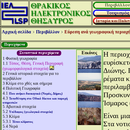
Αρχική σελίδα
Περιβάλλον
Εύρεση ανά γεωγραφική περιοχή
Εικόνες
Η περιοχ
1
Φυσική γεωγραφία
ευρίσκετ
1.1
Τόπος, Θέση, Γενική Περιγραφή
(γεωμορφολογικά στοιχεία)
Διώνης. 
2
Γενικά ιστορικά στοιχεία για το
ρέματα κ
περιβάλλον
3
Κλίμα στο χθές και σήμερα
περιλαμβ
4
Πολιτική Γεωγραφία
4.1
Προσκυνη
Που ανήκει διοικητικά (Νομός, Δήμος)
4.3
Τοποθέτηση στο Οδικό δίκτυο και παροχή
Ίσμαρος 
υπηρεσιών
5
Αβιοτικά στοιχεία
5.2
Υπέδαφος (γεωλογικά στοιχεία)
Είναι μι
5.3
Κλίμα
5.3.1
Τύποι κλίματος
Στα νοτι
5.4
Νερά