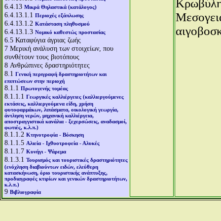
Κρωβύλη,
6.4.13
Μικρά Θηλαστικά (κατάλογος)
Μεσογεια
6.4.13.1.1
Περιοχές εξάπλωσης
6.4.13.1.2
Κατάσταση πληθυσμού
αιγοβοσκ
6.4.13.1.3
Νομικό καθεστώς προστασίας
6.5
Καταφύγια άγριας ζωής
7
Μερική ανάλυση των στοιχείων, που
συνθέτουν τους βιοτόπους
8
Ανθρώπινες δραστηριότητες
8.1
Γενική περιγραφή δραστηριοτήτων και
επιπτώσεων στην περιοχή
8.1.1
Πρωτογενής τομέας
8.1.1.1
Γεωργικές καλλιέργειες (καλλιεργούμενες
εκτάσεις, καλλιεργούμενα είδη, χρήση
φυτοφαρμάκων, λιπάσματα, οικολογική γεωργία,
άντληση νερών, μηχανική καλλιέργεια,
αποστραγγιστικά κανάλια - ξεχερσώσεις, αναδασμοί,
φωτιές, κ.λ.π.)
8.1.1.2
Κτηνοτροφία - Βόσκηση
8.1.1.5
Αλιεία - Ιχθυοτροφεία - Αλυκές
8.1.1.7
Κυνήγι - Ψάρεμα
8.1.3.1
Τουρισμός και τουριστικές δραστηριότητες
(ενόχληση διαβιούντων ειδών, ελεύθερη
κατασκήνωση, όριο τουριστικής ανάπτυξης,
προδιαγραφές κτιρίων και γενικών δραστηριοτήτων,
κ.λ.π.)
9
Βιβλιογραφία