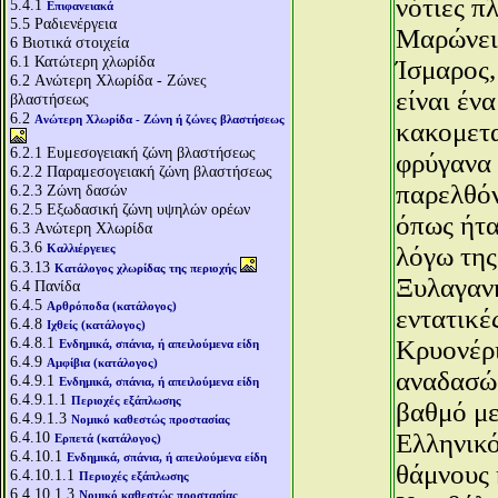
νότιες π
5.4.1
Επιφανειακά
5.5
Ραδιενέργεια
Μαρώνεια
6
Βιοτικά στοιχεία
6.1
Κατώτερη χλωρίδα
Ίσμαρος,
6.2
Aνώτερη Χλωρίδα - Ζώνες
είναι έν
βλαστήσεως
6.2
Aνώτερη Χλωρίδα - Ζώνη ή ζώνες βλαστήσεως
κακομετα
6.2.1
Ευμεσογειακή ζώνη βλαστήσεως
φρύγανα 
6.2.2
Παραμεσογειακή ζώνη βλαστήσεως
παρελθόν
6.2.3
Ζώνη δασών
6.2.5
Εξωδασική ζώνη υψηλών ορέων
όπως ήτα
6.3
Aνώτερη Χλωρίδα
6.3.6
Καλλιέργειες
λόγω της
6.3.13
Κατάλογος χλωρίδας της περιοχής
Ξυλαγανή
6.4
Πανίδα
6.4.5
Αρθρόποδα (κατάλογος)
εντατικέ
6.4.8
Ιχθείς (κατάλογος)
6.4.8.1
Κρυονέρι
Ενδημικά, σπάνια, ή απειλούμενα είδη
6.4.9
Αμφίβια (κατάλογος)
αναδασώσ
6.4.9.1
Ενδημικά, σπάνια, ή απειλούμενα είδη
6.4.9.1.1
Περιοχές εξάπλωσης
βαθμό με
6.4.9.1.3
Νομικό καθεστώς προστασίας
6.4.10
Ελληνικό
Ερπετά (κατάλογος)
6.4.10.1
Ενδημικά, σπάνια, ή απειλούμενα είδη
θάμνους 
6.4.10.1.1
Περιοχές εξάπλωσης
6.4.10.1.3
Νομικό καθεστώς προστασίας