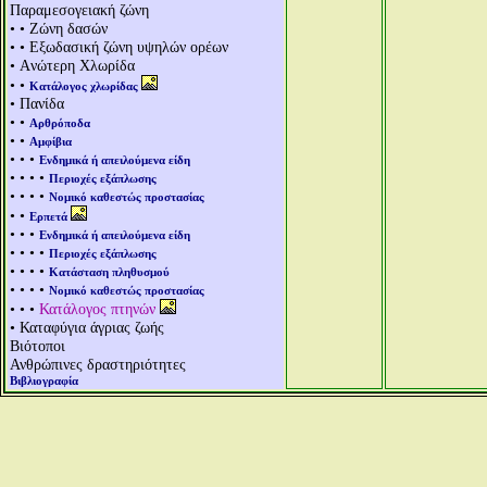
Παραμεσογειακή ζώνη
• • Ζώνη δασών
• • Εξωδασική ζώνη υψηλών ορέων
• Aνώτερη Χλωρίδα
• •
Κατάλογος χλωρίδας
• Πανίδα
• •
Αρθρόποδα
• •
Αμφίβια
• • •
Ενδημικά ή απειλούμενα είδη
• • • •
Περιοχές εξάπλωσης
• • • •
Νομικό καθεστώς προστασίας
• •
Ερπετά
• • •
Ενδημικά ή απειλούμενα είδη
• • • •
Περιοχές εξάπλωσης
• • • •
Κατάσταση πληθυσμού
• • • •
Νομικό καθεστώς προστασίας
• • •
Κατάλογος πτηνών
• Καταφύγια άγριας ζωής
Βιότοποι
Ανθρώπινες δραστηριότητες
Βιβλιογραφία