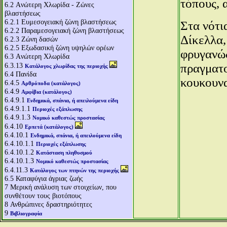
τόπους, 
6.2
Aνώτερη Χλωρίδα - Ζώνες
βλαστήσεως
6.2.1
Ευμεσογειακή ζώνη βλαστήσεως
Στα νότι
6.2.2
Παραμεσογειακή ζώνη βλαστήσεως
Δίκελλα,
6.2.3
Ζώνη δασών
6.2.5
Εξωδασική ζώνη υψηλών ορέων
φρυγανώδ
6.3
Aνώτερη Χλωρίδα
6.3.13
πραγματο
Κατάλογος χλωρίδας της περιοχής
6.4
Πανίδα
κουκουνα
6.4.5
Αρθρόποδα (κατάλογος)
6.4.9
Αμφίβια (κατάλογος)
6.4.9.1
Ενδημικά, σπάνια, ή απειλούμενα είδη
6.4.9.1.1
Περιοχές εξάπλωσης
6.4.9.1.3
Νομικό καθεστώς προστασίας
6.4.10
Ερπετά (κατάλογος)
6.4.10.1
Ενδημικά, σπάνια, ή απειλούμενα είδη
6.4.10.1.1
Περιοχές εξάπλωσης
6.4.10.1.2
Κατάσταση πληθυσμού
6.4.10.1.3
Νομικό καθεστώς προστασίας
6.4.11.3
Κατάλογος των πτηνών της περιοχής
6.5
Καταφύγια άγριας ζωής
7
Μερική ανάλυση των στοιχείων, που
συνθέτουν τους βιοτόπους
8
Ανθρώπινες δραστηριότητες
9
Βιβλιογραφία