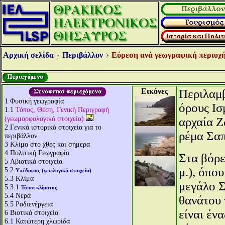
Αρχική σελίδα
Περιβάλλον
Εύρεση ανά γεωγραφική περιοχή
Εικόνες
Περιλαμβ
1
Φυσική γεωγραφία
όρους Ισ
1.1
Τόπος, Θέση, Γενική Περιγραφή
(γεωμορφολογικά στοιχεία)
αρχαία Ζ
2
Γενικά ιστορικά στοιχεία για το
ρέμα Σα
περιβάλλον
3
Κλίμα στο χθές και σήμερα
4
Πολιτική Γεωγραφία
Στα βόρε
5
Αβιοτικά στοιχεία
μ.), όπο
5.2
Υπέδαφος (γεωλογικά στοιχεία)
5.3
Κλίμα
μεγάλο Σ
5.3.1
Τύποι κλίματος
5.4
Νερά
θανάτου 
5.5
Ραδιενέργεια
είναι έν
6
Βιοτικά στοιχεία
6.1
Κατώτερη χλωρίδα