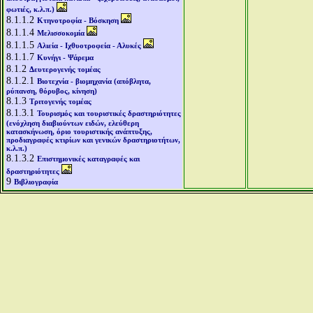
φωτιές, κ.λ.π.)
8.1.1.2
Κτηνοτροφία - Βόσκηση
8.1.1.4
Μελισσοκομία
8.1.1.5
Αλιεία - Ιχθυοτροφεία - Αλυκές
8.1.1.7
Κυνήγι - Ψάρεμα
8.1.2
Δευτερογενής τομέας
8.1.2.1
Βιοτεχνία - βιομηχανία (απόβλητα,
ρύπανση, θόρυβος, κίνηση)
8.1.3
Τριτογενής τομέας
8.1.3.1
Τουρισμός και τουριστικές δραστηριότητες
(ενόχληση διαβιούντων ειδών, ελεύθερη
κατασκήνωση, όριο τουριστικής ανάπτυξης,
προδιαγραφές κτιρίων και γενικών δραστηριοτήτων,
κ.λ.π.)
8.1.3.2
Επιστημονικές καταγραφές και
δραστηριότητες
9
Βιβλιογραφία