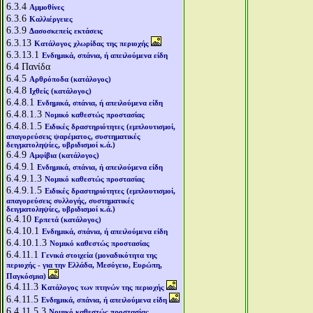
6.3.4
Αμμοθίνες
6.3.6
Καλλιέργειες
6.3.9
Δασοσκεπείς εκτάσεις
6.3.13
Κατάλογος χλωρίδας της περιοχής
6.3.13.1
Ενδημικά, σπάνια, ή απειλούμενα είδη
6.4
Πανίδα
6.4.5
Αρθρόποδα (κατάλογος)
6.4.8
Ιχθείς (κατάλογος)
6.4.8.1
Ενδημικά, σπάνια, ή απειλούμενα είδη
6.4.8.1.3
Νομικό καθεστώς προστασίας
6.4.8.1.5
Ειδικές δραστηριότητες (εμπλουτισμοί,
απαγορεύσεις ψαρέματος, συστηματικές
δειγματοληψίες, υβριδισμοί κ.ά.)
6.4.9
Αμφίβια (κατάλογος)
6.4.9.1
Ενδημικά, σπάνια, ή απειλούμενα είδη
6.4.9.1.3
Νομικό καθεστώς προστασίας
6.4.9.1.5
Ειδικές δραστηριότητες (εμπλουτισμοί,
απαγορεύσεις συλλογής, συστηματικές
δειγματοληψίες, υβριδισμοί κ.ά.)
6.4.10
Ερπετά (κατάλογος)
6.4.10.1
Ενδημικά, σπάνια, ή απειλούμενα είδη
6.4.10.1.3
Νομικό καθεστώς προστασίας
6.4.11.1
Γενικά στοιχεία (μοναδικότητα της
περιοχής - για την Ελλάδα, Μεσόγειο, Ευρώπη,
Παγκόσμια)
6.4.11.3
Κατάλογος των πτηνών της περιοχής
6.4.11.5
Ενδημικά, σπάνια, ή απειλούμενα είδη
6.4.11.5.3
Νομικό καθεστώς προστασίας