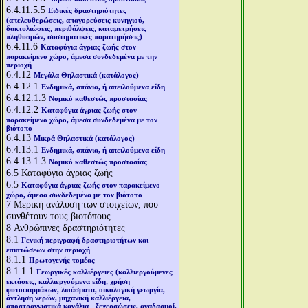
6.4.11.5.5
Ειδικές δραστηριότητες
(απελευθερώσεις, απαγορεύσεις κυνηγιού,
δακτυλιώσεις, περιθάλψεις, καταμετρήσεις
πληθυσμών, συστηματικές παρατηρήσεις)
6.4.11.6
Καταφύγια άγριας ζωής στον
παρακείμενο χώρο, άμεσα συνδεδεμένα με την
περιοχή
6.4.12
Μεγάλα Θηλαστικά (κατάλογος)
6.4.12.1
Ενδημικά, σπάνια, ή απειλούμενα είδη
6.4.12.1.3
Νομικό καθεστώς προστασίας
6.4.12.2
Καταφύγια άγριας ζωής στον
παρακείμενο χώρο, άμεσα συνδεδεμένα με τον
βιότοπο
6.4.13
Μικρά Θηλαστικά (κατάλογος)
6.4.13.1
Ενδημικά, σπάνια, ή απειλούμενα είδη
6.4.13.1.3
Νομικό καθεστώς προστασίας
6.5
Καταφύγια άγριας ζωής
6.5
Καταφύγια άγριας ζωής στον παρακείμενο
χώρο, άμεσα συνδεδεμένα με τον βιότοπο
7
Μερική ανάλυση των στοιχείων, που
συνθέτουν τους βιοτόπους
8
Ανθρώπινες δραστηριότητες
8.1
Γενική περιγραφή δραστηριοτήτων και
επιπτώσεων στην περιοχή
8.1.1
Πρωτογενής τομέας
8.1.1.1
Γεωργικές καλλιέργειες (καλλιεργούμενες
εκτάσεις, καλλιεργούμενα είδη, χρήση
φυτοφαρμάκων, λιπάσματα, οικολογική γεωργία,
άντληση νερών, μηχανική καλλιέργεια,
αποστραγγιστικά κανάλια - ξεχερσώσεις, αναδασμοί,