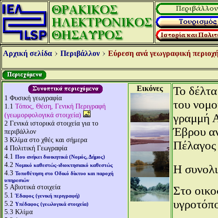
Αρχική σελίδα
Περιβάλλον
Εύρεση ανά γεωγραφική περιοχή
Εικόνες
Το δέλτα
1
Φυσική γεωγραφία
του νομο
1.1
Τόπος, Θέση, Γενική Περιγραφή
(γεωμορφολογικά στοιχεία)
γραμμή Α
2
Γενικά ιστορικά στοιχεία για το
Έβρου αν
περιβάλλον
3
Κλίμα στο χθές και σήμερα
Πέλαγος 
4
Πολιτική Γεωγραφία
4.1
Που ανήκει διοικητικά (Νομός, Δήμος)
4.2
Νομικό καθεστώς-ιδιοκτησιακό καθεστώς
Η συνολι
4.3
Τοποθέτηση στο Οδικό δίκτυο και παροχή
υπηρεσιών
5
Αβιοτικά στοιχεία
Στο οικο
5.1
Έδαφος (γενική περιγραφή)
υγροτόπ
5.2
Υπέδαφος (γεωλογικά στοιχεία)
5.3
Κλίμα