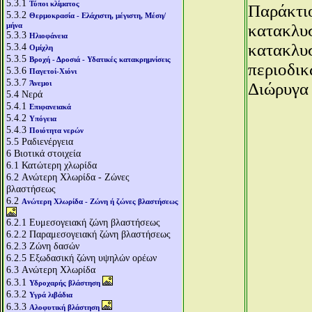
5.3.1
Τύποι κλίματος
Παράκτιο
5.3.2
Θερμοκρασία - Ελάχιστη, μέγιστη, Μέση/
μήνα
κατακλυσ
5.3.3
Ηλιοφάνεια
κατακλυ
5.3.4
Ομίχλη
5.3.5
Βροχή - Δροσιά - Υδατικές κατακρημνίσεις
περιοδικ
5.3.6
Παγετοί-Χιόνι
5.3.7
Άνεμοι
Διώρυγα 
5.4
Νερά
5.4.1
Επιφανειακά
5.4.2
Υπόγεια
5.4.3
Ποιότητα νερών
5.5
Ραδιενέργεια
6
Βιοτικά στοιχεία
6.1
Κατώτερη χλωρίδα
6.2
Aνώτερη Χλωρίδα - Ζώνες
βλαστήσεως
6.2
Aνώτερη Χλωρίδα - Ζώνη ή ζώνες βλαστήσεως
6.2.1
Ευμεσογειακή ζώνη βλαστήσεως
6.2.2
Παραμεσογειακή ζώνη βλαστήσεως
6.2.3
Ζώνη δασών
6.2.5
Εξωδασική ζώνη υψηλών ορέων
6.3
Aνώτερη Χλωρίδα
6.3.1
Υδροχαρής βλάστηση
6.3.2
Υγρά λιβάδια
6.3.3
Αλοφυτική βλάστηση