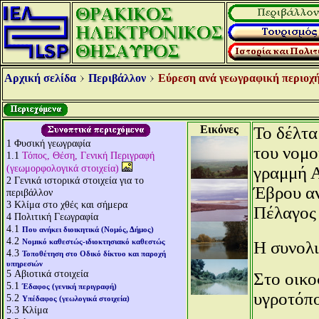
Αρχική σελίδα
Περιβάλλον
Εύρεση ανά γεωγραφική περιοχή
Εικόνες
Το δέλτα
1
Φυσική γεωγραφία
του νομο
1.1
Τόπος, Θέση, Γενική Περιγραφή
(γεωμορφολογικά στοιχεία)
γραμμή Α
2
Γενικά ιστορικά στοιχεία για το
Έβρου αν
περιβάλλον
3
Κλίμα στο χθές και σήμερα
Πέλαγος 
4
Πολιτική Γεωγραφία
4.1
Που ανήκει διοικητικά (Νομός, Δήμος)
4.2
Νομικό καθεστώς-ιδιοκτησιακό καθεστώς
Η συνολι
4.3
Τοποθέτηση στο Οδικό δίκτυο και παροχή
υπηρεσιών
5
Αβιοτικά στοιχεία
Στο οικο
5.1
Έδαφος (γενική περιγραφή)
υγροτόπ
5.2
Υπέδαφος (γεωλογικά στοιχεία)
5.3
Κλίμα