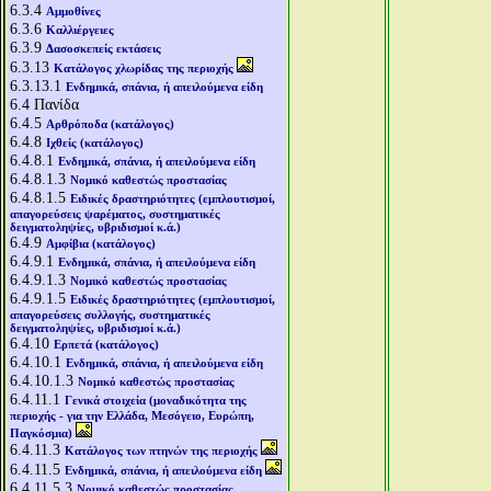
6.3.4
Αμμοθίνες
6.3.6
Καλλιέργειες
6.3.9
Δασοσκεπείς εκτάσεις
6.3.13
Κατάλογος χλωρίδας της περιοχής
6.3.13.1
Ενδημικά, σπάνια, ή απειλούμενα είδη
6.4
Πανίδα
6.4.5
Αρθρόποδα (κατάλογος)
6.4.8
Ιχθείς (κατάλογος)
6.4.8.1
Ενδημικά, σπάνια, ή απειλούμενα είδη
6.4.8.1.3
Νομικό καθεστώς προστασίας
6.4.8.1.5
Ειδικές δραστηριότητες (εμπλουτισμοί,
απαγορεύσεις ψαρέματος, συστηματικές
δειγματοληψίες, υβριδισμοί κ.ά.)
6.4.9
Αμφίβια (κατάλογος)
6.4.9.1
Ενδημικά, σπάνια, ή απειλούμενα είδη
6.4.9.1.3
Νομικό καθεστώς προστασίας
6.4.9.1.5
Ειδικές δραστηριότητες (εμπλουτισμοί,
απαγορεύσεις συλλογής, συστηματικές
δειγματοληψίες, υβριδισμοί κ.ά.)
6.4.10
Ερπετά (κατάλογος)
6.4.10.1
Ενδημικά, σπάνια, ή απειλούμενα είδη
6.4.10.1.3
Νομικό καθεστώς προστασίας
6.4.11.1
Γενικά στοιχεία (μοναδικότητα της
περιοχής - για την Ελλάδα, Μεσόγειο, Ευρώπη,
Παγκόσμια)
6.4.11.3
Κατάλογος των πτηνών της περιοχής
6.4.11.5
Ενδημικά, σπάνια, ή απειλούμενα είδη
6.4.11.5.3
Νομικό καθεστώς προστασίας