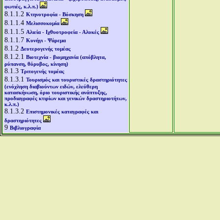
φωτιές, κ.λ.π.)
8.1.1.2
Κτηνοτροφία - Βόσκηση
8.1.1.4
Μελισσοκομία
8.1.1.5
Αλιεία - Ιχθυοτροφεία - Αλυκές
8.1.1.7
Κυνήγι - Ψάρεμα
8.1.2
Δευτερογενής τομέας
8.1.2.1
Βιοτεχνία - βιομηχανία (απόβλητα,
ρύπανση, θόρυβος, κίνηση)
8.1.3
Τριτογενής τομέας
8.1.3.1
Τουρισμός και τουριστικές δραστηριότητες
(ενόχληση διαβιούντων ειδών, ελεύθερη
κατασκήνωση, όριο τουριστικής ανάπτυξης,
προδιαγραφές κτιρίων και γενικών δραστηριοτήτων,
κ.λ.π.)
8.1.3.2
Επιστημονικές καταγραφές και
δραστηριότητες
9
Βιβλιογραφία