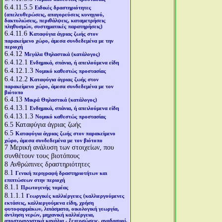
6.4.11.5.5
Ειδικές δραστηριότητες
(απελευθερώσεις, απαγορεύσεις κυνηγιού,
δακτυλιώσεις, περιθάλψεις, καταμετρήσεις
πληθυσμών, συστηματικές παρατηρήσεις)
6.4.11.6
Καταφύγια άγριας ζωής στον
παρακείμενο χώρο, άμεσα συνδεδεμένα με την
περιοχή
6.4.12
Μεγάλα Θηλαστικά (κατάλογος)
6.4.12.1
Ενδημικά, σπάνια, ή απειλούμενα είδη
6.4.12.1.3
Νομικό καθεστώς προστασίας
6.4.12.2
Καταφύγια άγριας ζωής στον
παρακείμενο χώρο, άμεσα συνδεδεμένα με τον
βιότοπο
6.4.13
Μικρά Θηλαστικά (κατάλογος)
6.4.13.1
Ενδημικά, σπάνια, ή απειλούμενα είδη
6.4.13.1.3
Νομικό καθεστώς προστασίας
6.5
Καταφύγια άγριας ζωής
6.5
Καταφύγια άγριας ζωής στον παρακείμενο
χώρο, άμεσα συνδεδεμένα με τον βιότοπο
7
Μερική ανάλυση των στοιχείων, που
συνθέτουν τους βιοτόπους
8
Ανθρώπινες δραστηριότητες
8.1
Γενική περιγραφή δραστηριοτήτων και
επιπτώσεων στην περιοχή
8.1.1
Πρωτογενής τομέας
8.1.1.1
Γεωργικές καλλιέργειες (καλλιεργούμενες
εκτάσεις, καλλιεργούμενα είδη, χρήση
φυτοφαρμάκων, λιπάσματα, οικολογική γεωργία,
άντληση νερών, μηχανική καλλιέργεια,
αποστραγγιστικά κανάλια - ξεχερσώσεις, αναδασμοί,