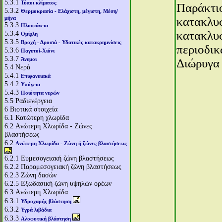
5.3.1
Τύποι κλίματος
Παράκτιο
5.3.2
Θερμοκρασία - Ελάχιστη, μέγιστη, Μέση/
μήνα
κατακλυσ
5.3.3
Ηλιοφάνεια
κατακλυ
5.3.4
Ομίχλη
5.3.5
Βροχή - Δροσιά - Υδατικές κατακρημνίσεις
περιοδικ
5.3.6
Παγετοί-Χιόνι
5.3.7
Άνεμοι
Διώρυγα 
5.4
Νερά
5.4.1
Επιφανειακά
5.4.2
Υπόγεια
5.4.3
Ποιότητα νερών
5.5
Ραδιενέργεια
6
Βιοτικά στοιχεία
6.1
Κατώτερη χλωρίδα
6.2
Aνώτερη Χλωρίδα - Ζώνες
βλαστήσεως
6.2
Aνώτερη Χλωρίδα - Ζώνη ή ζώνες βλαστήσεως
6.2.1
Ευμεσογειακή ζώνη βλαστήσεως
6.2.2
Παραμεσογειακή ζώνη βλαστήσεως
6.2.3
Ζώνη δασών
6.2.5
Εξωδασική ζώνη υψηλών ορέων
6.3
Aνώτερη Χλωρίδα
6.3.1
Υδροχαρής βλάστηση
6.3.2
Υγρά λιβάδια
6.3.3
Αλοφυτική βλάστηση