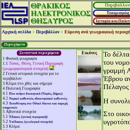
Αρχική σελίδα
Περιβάλλον
Εύρεση ανά γεωγραφική περιοχή
Εικόνες
Το δέλτα
1
Φυσική γεωγραφία
του νομο
1.1
Τόπος, Θέση, Γενική Περιγραφή
(γεωμορφολογικά στοιχεία)
γραμμή Α
2
Γενικά ιστορικά στοιχεία για το
Έβρου αν
περιβάλλον
3
Κλίμα στο χθές και σήμερα
Πέλαγος 
4
Πολιτική Γεωγραφία
4.1
Που ανήκει διοικητικά (Νομός, Δήμος)
4.2
Νομικό καθεστώς-ιδιοκτησιακό καθεστώς
Η συνολι
4.3
Τοποθέτηση στο Οδικό δίκτυο και παροχή
υπηρεσιών
5
Αβιοτικά στοιχεία
Στο οικο
5.1
Έδαφος (γενική περιγραφή)
υγροτόπ
5.2
Υπέδαφος (γεωλογικά στοιχεία)
5.3
Κλίμα