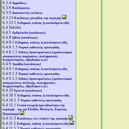
6.3.4
Αμμοθίνες
6.3.6
Καλλιέργειες
6.3.9
Δασοσκεπείς εκτάσεις
6.3.13
Κατάλογος χλωρίδας της περιοχής
6.3.13.1
Ενδημικά, σπάνια, ή απειλούμενα είδη
6.4
Πανίδα
6.4.5
Αρθρόποδα (κατάλογος)
6.4.8
Ιχθείς (κατάλογος)
6.4.8.1
Ενδημικά, σπάνια, ή απειλούμενα είδη
6.4.8.1.3
Νομικό καθεστώς προστασίας
6.4.8.1.5
Ειδικές δραστηριότητες (εμπλουτισμοί,
απαγορεύσεις ψαρέματος, συστηματικές
δειγματοληψίες, υβριδισμοί κ.ά.)
6.4.9
Αμφίβια (κατάλογος)
6.4.9.1
Ενδημικά, σπάνια, ή απειλούμενα είδη
6.4.9.1.3
Νομικό καθεστώς προστασίας
6.4.9.1.5
Ειδικές δραστηριότητες (εμπλουτισμοί,
απαγορεύσεις συλλογής, συστηματικές
δειγματοληψίες, υβριδισμοί κ.ά.)
6.4.10
Ερπετά (κατάλογος)
6.4.10.1
Ενδημικά, σπάνια, ή απειλούμενα είδη
6.4.10.1.3
Νομικό καθεστώς προστασίας
6.4.11.1
Γενικά στοιχεία (μοναδικότητα της
περιοχής - για την Ελλάδα, Μεσόγειο, Ευρώπη,
Παγκόσμια)
6.4.11.3
Κατάλογος των πτηνών της περιοχής
6.4.11.5
Ενδημικά, σπάνια, ή απειλούμενα είδη
6.4.11.5.3
Νομικό καθεστώς προστασίας