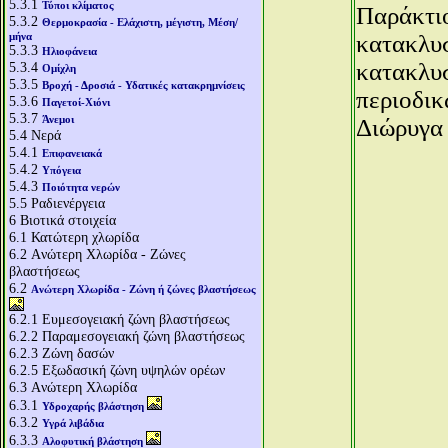
5.3.1
Τύποι κλίματος
Παράκτιο
5.3.2
Θερμοκρασία - Ελάχιστη, μέγιστη, Μέση/
μήνα
κατακλυσ
5.3.3
Ηλιοφάνεια
κατακλυ
5.3.4
Ομίχλη
5.3.5
Βροχή - Δροσιά - Υδατικές κατακρημνίσεις
περιοδικ
5.3.6
Παγετοί-Χιόνι
5.3.7
Άνεμοι
Διώρυγα 
5.4
Νερά
5.4.1
Επιφανειακά
5.4.2
Υπόγεια
5.4.3
Ποιότητα νερών
5.5
Ραδιενέργεια
6
Βιοτικά στοιχεία
6.1
Κατώτερη χλωρίδα
6.2
Aνώτερη Χλωρίδα - Ζώνες
βλαστήσεως
6.2
Aνώτερη Χλωρίδα - Ζώνη ή ζώνες βλαστήσεως
6.2.1
Ευμεσογειακή ζώνη βλαστήσεως
6.2.2
Παραμεσογειακή ζώνη βλαστήσεως
6.2.3
Ζώνη δασών
6.2.5
Εξωδασική ζώνη υψηλών ορέων
6.3
Aνώτερη Χλωρίδα
6.3.1
Υδροχαρής βλάστηση
6.3.2
Υγρά λιβάδια
6.3.3
Αλοφυτική βλάστηση