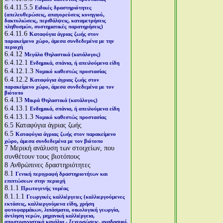
6.4.11.5.5
Ειδικές δραστηριότητες
(απελευθερώσεις, απαγορεύσεις κυνηγιού,
δακτυλιώσεις, περιθάλψεις, καταμετρήσεις
πληθυσμών, συστηματικές παρατηρήσεις)
6.4.11.6
Καταφύγια άγριας ζωής στον
παρακείμενο χώρο, άμεσα συνδεδεμένα με την
περιοχή
6.4.12
Μεγάλα Θηλαστικά (κατάλογος)
6.4.12.1
Ενδημικά, σπάνια, ή απειλούμενα είδη
6.4.12.1.3
Νομικό καθεστώς προστασίας
6.4.12.2
Καταφύγια άγριας ζωής στον
παρακείμενο χώρο, άμεσα συνδεδεμένα με τον
βιότοπο
6.4.13
Μικρά Θηλαστικά (κατάλογος)
6.4.13.1
Ενδημικά, σπάνια, ή απειλούμενα είδη
6.4.13.1.3
Νομικό καθεστώς προστασίας
6.5
Καταφύγια άγριας ζωής
6.5
Καταφύγια άγριας ζωής στον παρακείμενο
χώρο, άμεσα συνδεδεμένα με τον βιότοπο
7
Μερική ανάλυση των στοιχείων, που
συνθέτουν τους βιοτόπους
8
Ανθρώπινες δραστηριότητες
8.1
Γενική περιγραφή δραστηριοτήτων και
επιπτώσεων στην περιοχή
8.1.1
Πρωτογενής τομέας
8.1.1.1
Γεωργικές καλλιέργειες (καλλιεργούμενες
εκτάσεις, καλλιεργούμενα είδη, χρήση
φυτοφαρμάκων, λιπάσματα, οικολογική γεωργία,
άντληση νερών, μηχανική καλλιέργεια,
αποστραγγιστικά κανάλια - ξεχερσώσεις, αναδασμοί,