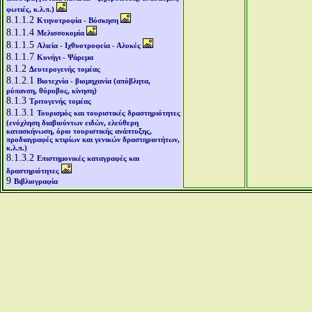
φωτιές, κ.λ.π.)
8.1.1.2
Κτηνοτροφία - Βόσκηση
8.1.1.4
Μελισσοκομία
8.1.1.5
Αλιεία - Ιχθυοτροφεία - Αλυκές
8.1.1.7
Κυνήγι - Ψάρεμα
8.1.2
Δευτερογενής τομέας
8.1.2.1
Βιοτεχνία - βιομηχανία (απόβλητα,
ρύπανση, θόρυβος, κίνηση)
8.1.3
Τριτογενής τομέας
8.1.3.1
Τουρισμός και τουριστικές δραστηριότητες
(ενόχληση διαβιούντων ειδών, ελεύθερη
κατασκήνωση, όριο τουριστικής ανάπτυξης,
προδιαγραφές κτιρίων και γενικών δραστηριοτήτων,
κ.λ.π.)
8.1.3.2
Επιστημονικές καταγραφές και
δραστηριότητες
9
Βιβλιογραφία