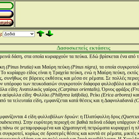
:
Δασοσκεπείς εκτάσεις
ρεινά δάση, στα οποία κυριαρχούν τα πεύκα. Εδώ βρίσκεται ένα από
ύκη
(Pinus brutia)
και Μαύρη πεύκη
(Pinus nigra),
τα οποία συγκροτούν
Το κυρίαρχο είδος είναι η Τραχεία πεύκη, ενώ η Μαύρη πεύκη, εκτός 
υς, συνήθως σε βόρειες εκθέσεις και μέσα σε ρέματα. Σε πολλές πε
ον υπόροφο των πευκοδασών συγκροτούν διάφορα φυλλοβόλα και αείφ
όλα είδη: Ανατολικός γαύρος
(Carpinus orientalis)
, Όρνος φράξος
(Fr
α αείφυλλα είδη: Φυλλίκι
(Phillyrea latifolia)
, Ρείκι
(Erica arborea)
και
πό τα τελευταία είδη, εμφανίζεται κατά θέσεις και η Δαφνολαδανιά
(C
μφανίζονται 4 είδη φυλλοβόλων δρυών: η Πλατύφυλλη δρυς
(Quercus 
pubescens).
Στην ευρύτερη περιοχή σε βαθιά πεδινά εδάφη υπάρχουν 
 πάνω σε μεταμορφωμένα και ιζηματογενή πετρώματα κυριαρχεί η πλ
ι συγκροτεί, κυρίως σε δροσερές θέσεις και κοντά σε ρέματα, μικτές
συνεκτικά εδάφη και τα πολύ υγρά και ξηρά περιβάλλοντα. Η Χνοώδη