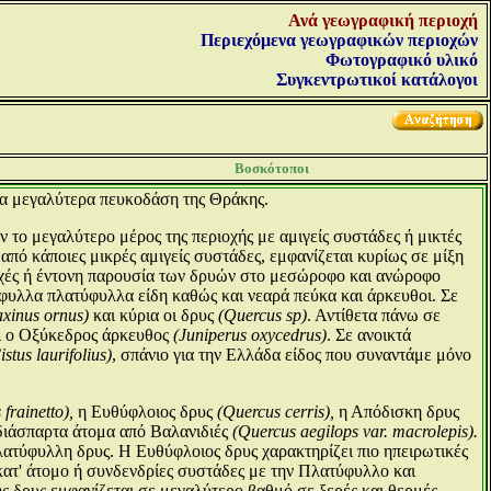
Ανά γεωγραφική περιοχή
Περιεχόμενα γεωγραφικών περιοχών
Φωτογραφικό υλικό
Συγκεντρωτικοί κατάλογοι
Βοσκότοποι
 τα μεγαλύτερα πευκοδάση της Θράκης.
 το μεγαλύτερο μέρος της περιοχής με αμιγείς συστάδες ή μικτές
από κάποιες μικρές αμιγείς συστάδες, εμφανίζεται κυρίως σε μίξη
ριοχές ή έντονη παρουσία των δρυών στο μεσώροφο και ανώροφο
υλλα πλατύφυλλα είδη καθώς και νεαρά πεύκα και άρκευθοι. Σε
axinus ornus)
και κύρια οι δρυς
(Quercus sp)
. Αντίθετα πάνω σε
 ο Οξύκεδρος άρκευθος
(Juniperus oxycedrus)
. Σε ανοικτά
istus laurifolius)
, σπάνιο για την Ελλάδα είδος που συναντάμε μόνο
frainetto),
η Ευθύφλοιος δρυς
(Quercus cerris),
η Απόδισκη δρυς
διάσπαρτα άτομα από Βαλανιδιές
(Quercus aegilops var. macrolepis).
ατύφυλλη δρυς. Η Ευθύφλοιος δρυς χαρακτηρίζει πιο ηπειρωτικές
 κατ' άτομο ή συνδενδρίες συστάδες με την Πλατύφυλλο και
ς δρυς εμφανίζεται σε μεγαλύτερο βαθμό σε ξερές και θερμές