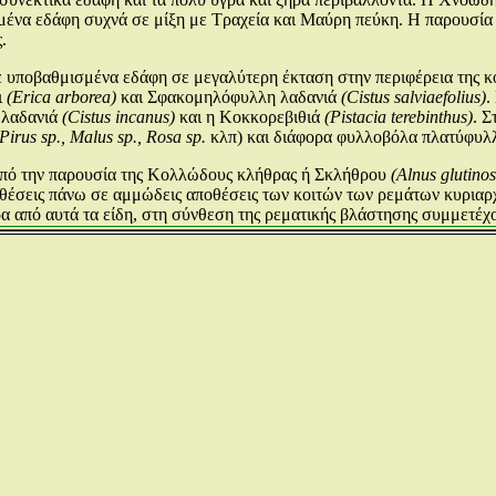
ρωμένα εδάφη συχνά σε μίξη με Τραχεία και Μαύρη πεύκη. Η παρουσί
.
ε υποβαθμισμένα εδάφη σε μεγαλύτερη έκταση στην περιφέρεια της κ
ι
(Erica arborea)
και Σφακομηλόφυλλη λαδανιά
(Cistus salviaefolius)
.
 λαδανιά
(Cistus incanus)
και η Κοκκορεβιθιά
(Pistacia terebinthus)
. 
Pirus sp., Malus sp., Rosa sp.
κλπ) και διάφορα φυλλοβόλα πλατύφυλλ
 από την παρουσία της Κολλώδους κλήθρας ή Σκλήθρου
(Alnus glutinos
 θέσεις πάνω σε αμμώδεις αποθέσεις των κοιτών των ρεμάτων κυριαρχ
 από αυτά τα είδη, στη σύνθεση της ρεματικής βλάστησης συμμετέχο