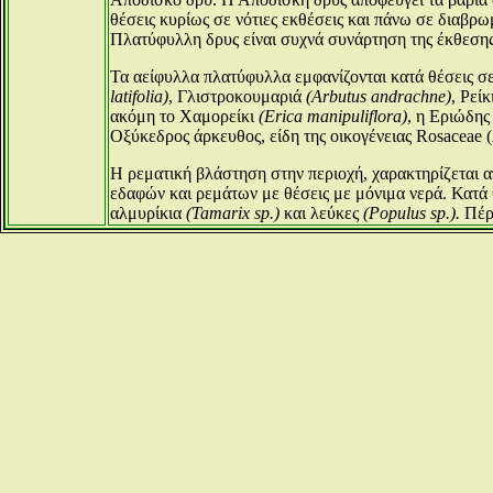
θέσεις κυρίως σε νότιες εκθέσεις και πάνω σε διαβ
Πλατύφυλλη δρυς είναι συχνά συνάρτηση της έκθεσης
Τα αείφυλλα πλατύφυλλα εμφανίζονται κατά θέσεις σ
latifolia)
, Γλιστροκουμαριά
(Arbutus andrachne)
, Ρείκ
ακόμη το Χαμορείκι
(Εrica manipuliflora)
, η Εριώδης
Οξύκεδρος άρκευθος, είδη της οικογένειας Rosaceae (
Η ρεματική βλάστηση στην περιοχή, χαρακτηρίζεται
εδαφών και ρεμάτων με θέσεις με μόνιμα νερά. Κατά
αλμυρίκια
(Tamarix sp.)
και λεύκες
(Populus sp.).
Πέρα