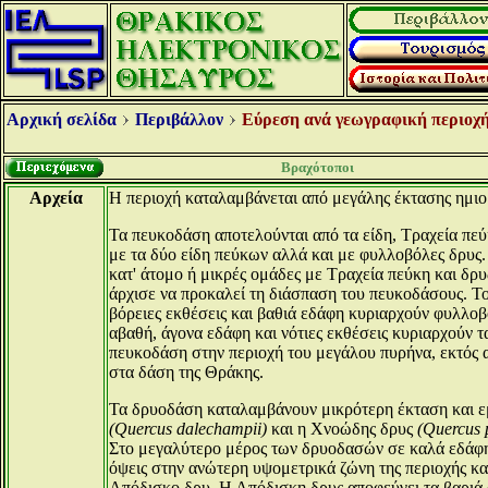
Αρχική σελίδα
Περιβάλλον
Εύρεση ανά γεωγραφική περιοχή
Βραχότοποι
Αρχεία
Η περιοχή καταλαμβάνεται από μεγάλης έκτασης ημιο
Τα πευκοδάση αποτελούνται από τα είδη, Τραχεία πε
με τα δύο είδη πεύκων αλλά και με φυλλοβόλες δρυς. 
κατ' άτομο ή μικρές ομάδες με Τραχεία πεύκη και δρ
άρχισε να προκαλεί τη διάσπαση του πευκοδάσους. Τ
βόρειες εκθέσεις και βαθιά εδάφη κυριαρχούν φυλλοβ
αβαθή, άγονα εδάφη και νότιες εκθέσεις κυριαρχούν τ
πευκοδάση στην περιοχή του μεγάλου πυρήνα, εκτός α
στα δάση της Θράκης.
Τα δρυοδάση καταλαμβάνουν μικρότερη έκταση και ε
(Quercus dalechampii)
και η Χνοώδης δρυς
(Quercus 
Στο μεγαλύτερο μέρος των δρυοδασών σε καλά εδάφη
όψεις στην ανώτερη υψομετρικά ζώνη της περιοχής κα
Απόδισκο δρυ. Η Απόδισκη δρυς αποφεύγει τα βαριά 