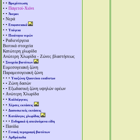
• •
Βροχόπτωση
• •
Παγετοί-Χιόνι
• •
Άνεμοι
• Νερά
• •
Επιφανειακά
• •
Υπόγεια
• •
Ποιότητα νερών
• Ραδιενέργεια
Βιοτικά στοιχεία
Κατώτερη χλωρίδα
Aνώτερη Χλωρίδα - Ζώνες βλαστήσεως
•
Στοιχεία βιοτόπων
Ευμεσογειακή ζώνη
Παραμεσογειακή ζώνη
• • •
Υποζώνη Quercion confertae
• • Ζώνη δασών
• • Εξωδασική ζώνη υψηλών ορέων
• Aνώτερη Χλωρίδα
• •
Καλλιέργειες
• •
Χέρσες εκτάσεις
• •
Δασοσκεπείς εκτάσεις
• •
Κατάλογος χλωρίδας
• • •
Ενδημικά ή απειλούμενα είδη
• Πανίδα
• •
Γενική περιγραφή βιοτόπων
• •
Αρθρόποδα