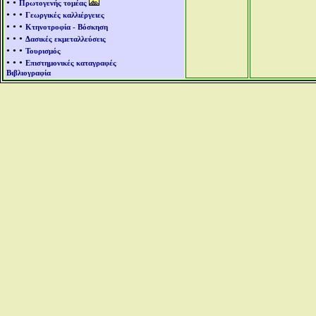
• •
Πρωτογενής τομέας
• • •
Γεωργικές καλλιέργειες
• • •
Κτηνοτροφία - Βόσκηση
• • •
Δασικές εκμεταλλεύσεις
• • •
Τουρισμός
• • •
Επιστημονικές καταγραφές
Βιβλιογραφία