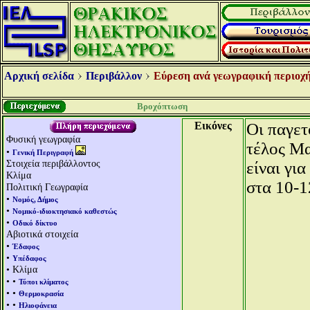
Αρχική σελίδα
Περιβάλλον
Εύρεση ανά γεωγραφική περιοχή
Βροχόπτωση
Εικόνες
Οι παγετ
Φυσική γεωγραφία
τέλος Μα
•
Γενική Περιγραφή
Στοιχεία περιβάλλοντος
είναι γι
Κλίμα
στα 10-1
Πολιτική Γεωγραφία
•
Νομός, Δήμος
•
Νομικό-ιδιοκτησιακό καθεστώς
•
Οδικό δίκτυο
Αβιοτικά στοιχεία
•
Έδαφος
•
Υπέδαφος
• Κλίμα
• •
Τύποι κλίματος
• •
Θερμοκρασία
• •
Ηλιοφάνεια