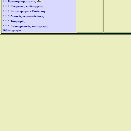
• •
Πρωτογενής τομέας
• • •
Γεωργικές καλλιέργειες
• • •
Κτηνοτροφία - Βόσκηση
• • •
Δασικές εκμεταλλεύσεις
• • •
Τουρισμός
• • •
Επιστημονικές καταγραφές
Βιβλιογραφία