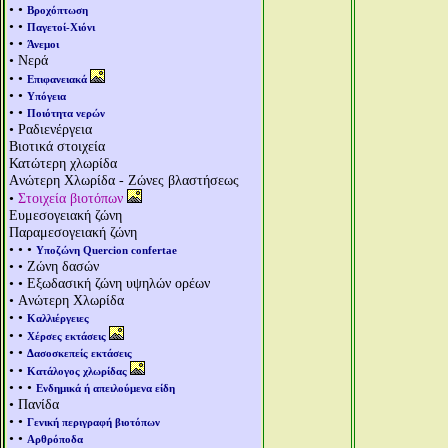
• •
Βροχόπτωση
• •
Παγετοί-Χιόνι
• •
Άνεμοι
• Νερά
• •
Επιφανειακά
• •
Υπόγεια
• •
Ποιότητα νερών
• Ραδιενέργεια
Βιοτικά στοιχεία
Κατώτερη χλωρίδα
Aνώτερη Χλωρίδα - Ζώνες βλαστήσεως
•
Στοιχεία βιοτόπων
Ευμεσογειακή ζώνη
Παραμεσογειακή ζώνη
• • •
Υποζώνη Quercion confertae
• • Ζώνη δασών
• • Εξωδασική ζώνη υψηλών ορέων
• Aνώτερη Χλωρίδα
• •
Καλλιέργειες
• •
Χέρσες εκτάσεις
• •
Δασοσκεπείς εκτάσεις
• •
Κατάλογος χλωρίδας
• • •
Ενδημικά ή απειλούμενα είδη
• Πανίδα
• •
Γενική περιγραφή βιοτόπων
• •
Αρθρόποδα