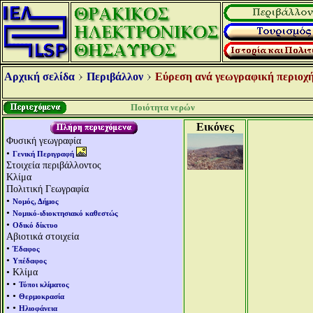
Αρχική σελίδα
Περιβάλλον
Εύρεση ανά γεωγραφική περιοχή
Ποιότητα νερών
Εικόνες
Φυσική γεωγραφία
•
Γενική Περιγραφή
Στοιχεία περιβάλλοντος
Κλίμα
Πολιτική Γεωγραφία
•
Νομός, Δήμος
•
Νομικό-ιδιοκτησιακό καθεστώς
•
Οδικό δίκτυο
Αβιοτικά στοιχεία
•
Έδαφος
•
Υπέδαφος
• Κλίμα
• •
Τύποι κλίματος
• •
Θερμοκρασία
• •
Ηλιοφάνεια