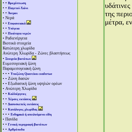
• •
Βροχόπτωση
υδάτινες
• •
Παγετοί-Χιόνι
της περι
• •
Άνεμοι
• Νερά
μέτρα, ε
• •
Επιφανειακά
• •
Υπόγεια
• •
Ποιότητα νερών
• Ραδιενέργεια
Βιοτικά στοιχεία
Κατώτερη χλωρίδα
Aνώτερη Χλωρίδα - Ζώνες βλαστήσεως
•
Στοιχεία βιοτόπων
Ευμεσογειακή ζώνη
Παραμεσογειακή ζώνη
• • •
Υποζώνη Quercion confertae
• • Ζώνη δασών
• • Εξωδασική ζώνη υψηλών ορέων
• Aνώτερη Χλωρίδα
• •
Καλλιέργειες
• •
Χέρσες εκτάσεις
• •
Δασοσκεπείς εκτάσεις
• •
Κατάλογος χλωρίδας
• • •
Ενδημικά ή απειλούμενα είδη
• Πανίδα
• •
Γενική περιγραφή βιοτόπων
• •
Αρθρόποδα