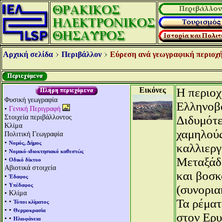
Αρχική σελίδα
Περιβάλλον
Εύρεση ανά γεωγραφική περιοχή
Εικόνες
Η περιοχ
Φυσική γεωγραφία
Ελληνοβο
•
Γενική Περιγραφή
Στοιχεία περιβάλλοντος
Διδυμότε
Κλίμα
χαμηλούς
Πολιτική Γεωγραφία
•
Νομός, Δήμος
καλλιεργ
•
Νομικό-ιδιοκτησιακό καθεστώς
•
Μεταξάδω
Οδικό δίκτυο
Αβιοτικά στοιχεία
και βοσκ
•
Έδαφος
•
Υπέδαφος
(συνορια
• Κλίμα
Τα ρέματ
• •
Τύποι κλίματος
• •
Θερμοκρασία
στον Ερυ
• •
Ηλιοφάνεια