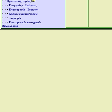
• •
Πρωτογενής τομέας
• • •
Γεωργικές καλλιέργειες
• • •
Κτηνοτροφία - Βόσκηση
• • •
Δασικές εκμεταλλεύσεις
• • •
Τουρισμός
• • •
Επιστημονικές καταγραφές
Βιβλιογραφία